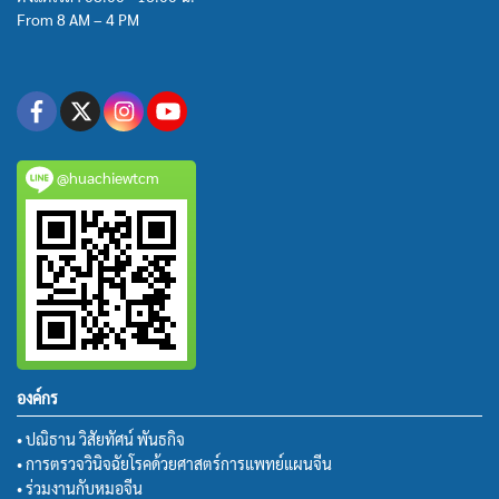
From 8 AM – 4 PM
@huachiewtcm
องค์กร
• ปณิธาน วิสัยทัศน์ พันธกิจ
• การตรวจวินิจฉัยโรคด้วยศาสตร์การแพทย์แผนจีน
• ร่วมงานกับหมอจีน