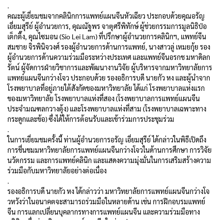
.
คณะผู้เยี่ยมชมจากคลินิกการแพทย์แผนจีนหัวเฉียว ประกอบด้วยคุณอรัญ
เอี่ยมสุรีย์ ผู้อำนวยการ, คุณณัฐพร จาตุศรีพิทักษ์ ผู้ช่วยกรรมการมูลนิธิป่อ
เต็กตึ๊ง, คุณไซมอน (Sio Lei Lam) ที่ปรึกษาผู้อำนวยการคลินิกฯ, แพทย์จีน
สมชาย จิรพินิจวงศ์ รองผู้อำนวยการด้านการแพทย์, นางสาวลู่ เหมยกุ้ย รอง
ผู้อำนวยการด้านความร่วมมือระหว่างประเทศ และแพทย์จีนอรกช มหาดิลก
รัตน์ ผู้จัดการฝ่ายวิชาการและพัฒนางานวิจัย ผู้บริหารจากมหาวิทยาลัยการ
แพทย์แผนจีนกว่างโจว ประกอบด้วย รองอธิการบดี นายกัว หง และผู้นำจาก
โรงพยาบาลที่อยู่ภายใต้สังกัดของมหาวิทยาลัย ได้แก่ โรงพยาบาลแห่งแรก
ของมหาวิทยาลัย โรงพยาบาลแห่งที่สอง (โรงพยาบาลการแพทย์แผนจีน
ประจำมณฑลกวางตุ้ง) และโรงพยาบาลแห่งที่สาม (โรงพยาบาลเฉพาะทาง
กระดูกและข้อ) ซึ่งได้ให้การต้อนรับและเข้าร่วมการประชุมร่วม
.
ในการเยี่ยมชมครั้งนี้ ท่านผู้อำนวยการอรัญ เอี่ยมสุรีย์ ได้กล่าวในพิธีเปิดถึง
การชื่นชมมหาวิทยาลัยการแพทย์แผนจีนกว่างโจวในด้านการศึกษา การวิจัย
นวัตกรรม และการแพทย์คลินิก และแสดงความมุ่งมั่นในการเสริมสร้างความ
ร่วมมือกับมหาวิทยาลัยอย่างต่อเนื่อง
.
รองอธิการบดี นายกัว หง ได้กล่าวว่า มหาวิทยาลัยการแพทย์แผนจีนกว่างโจ
วหวังว่าในอนาคตจะสามารถร่วมมือในหลายด้าน เช่น การฝึกอบรมแพทย์
จีน การแลกเปลี่ยนบุคลากรทางการแพทย์แผนจีน และความร่วมมือทาง