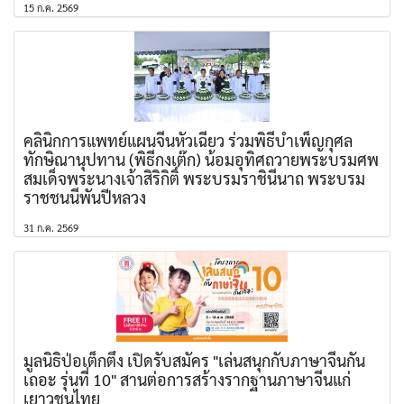
15 ก.ค. 2569
คลินิกการแพทย์แผนจีนหัวเฉียว ร่วมพิธีบำเพ็ญกุศล
ทักษิณานุปทาน (พิธีกงเต๊ก) น้อมอุทิศถวายพระบรมศพ
สมเด็จพระนางเจ้าสิริกิติ์ พระบรมราชินีนาถ พระบรม
ราชชนนีพันปีหลวง
31 ก.ค. 2569
มูลนิธิป่อเต็กตึ๊ง เปิดรับสมัคร "เล่นสนุกกับภาษาจีนกัน
เถอะ รุ่นที่ 10" สานต่อการสร้างรากฐานภาษาจีนแก่
เยาวชนไทย