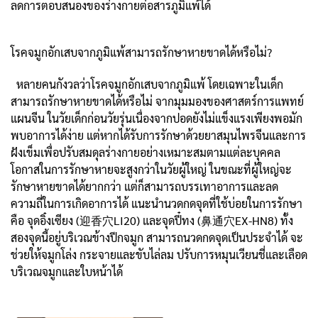
ลดการตอบสนองของร่างกายต่อสารภูมิแพ้ได้
โรคจมูกอักเสบจากภูมิแพ้สามารถรักษาหายขาดได้หรือไม่?
หลายคนกังวลว่าโรคจมูกอักเสบจากภูมิแพ้ โดยเฉพาะในเด็ก
สามารถรักษาหายขาดได้หรือไม่ จากมุมมองของศาสตร์การแพทย์
แผนจีน ในวัยเด็กก่อนวัยรุ่นเนื่องจากปอดยังไม่แข็งแรงเพียงพอมัก
พบอาการได้ง่าย แต่หากได้รับการรักษาด้วยยาสมุนไพรจีนและการ
ฝังเข็มเพื่อปรับสมดุลร่างกายอย่างเหมาะสมตามแต่ละบุคคล
โอกาสในการรักษาหายจะสูงกว่าในวัยผู้ใหญ่ ในขณะที่ผู้ใหญ่จะ
รักษาหายขาดได้ยากกว่า แต่ก็สามารถบรรเทาอาการและลด
ความถี่ในการเกิดอาการได้ แนะนำนวดกดจุดที่ใช้บ่อยในการรักษา
คือ จุดอิ๋งเซียง (迎香穴LI20) และจุดปี๋ทง (鼻通穴EX-HN8) ทั้ง
สองจุดนี้อยู่บริเวณข้างปีกจมูก สามารถนวดกดจุดเป็นประจำได้ จะ
ช่วยให้จมูกโล่ง กระจายและขับไล่ลม ปรับการหมุนเวียนชี่และเลือด
บริเวณจมูกและใบหน้าได้