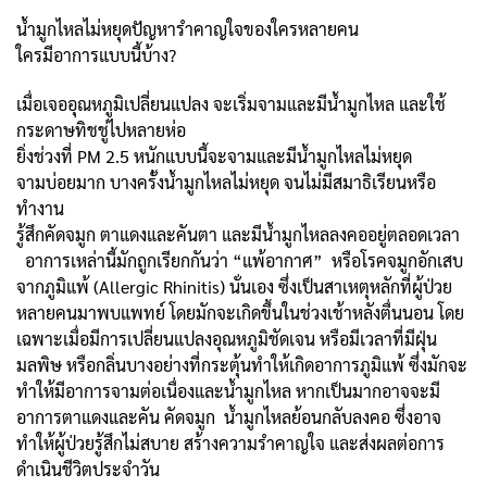
น้ำมูกไหลไม่หยุดปัญหารำคาญใจของใครหลายคน
ใครมีอาการแบบนี้บ้าง?
เมื่อเจออุณหภูมิเปลี่ยนแปลง จะเริ่มจามและมีน้ำมูกไหล และใช้
กระดาษทิชชู่ไปหลายห่อ
ยิ่งช่วงที่ PM 2.5 หนักแบบนี้จะจามและมีน้ำมูกไหลไม่หยุด
จามบ่อยมาก บางครั้งน้ำมูกไหลไม่หยุด จนไม่มีสมาธิเรียนหรือ
ทำงาน
รู้สึกคัดจมูก ตาแดงและคันตา และมีน้ำมูกไหลลงคออยู่ตลอดเวลา
อาการเหล่านี้มักถูกเรียกกันว่า “แพ้อากาศ” หรือโรคจมูกอักเสบ
จากภูมิแพ้ (Allergic Rhinitis) นั่นเอง ซึ่งเป็นสาเหตุหลักที่ผู้ป่วย
หลายคนมาพบแพทย์ โดยมักจะเกิดขึ้นในช่วงเช้าหลังตื่นนอน โดย
เฉพาะเมื่อมีการเปลี่ยนแปลงอุณหภูมิชัดเจน หรือมีเวลาที่มีฝุ่น
มลพิษ หรือกลิ่นบางอย่างที่กระตุ้นทำให้เกิดอาการภูมิแพ้ ซึ่งมักจะ
ทำให้มีอาการจามต่อเนื่องและน้ำมูกไหล หากเป็นมากอาจจะมี
อาการตาแดงและคัน คัดจมูก น้ำมูกไหลย้อนกลับลงคอ ซึ่งอาจ
ทำให้ผู้ป่วยรู้สึกไม่สบาย สร้างความรำคาญใจ และส่งผลต่อการ
ดำเนินชีวิตประจำวัน