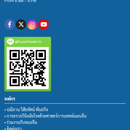
From 8 AM – 4 PM
@huachiewtcm
องค์กร
• ปณิธาน วิสัยทัศน์ พันธกิจ
• การตรวจวินิจฉัยโรคด้วยศาสตร์การแพทย์แผนจีน
• ร่วมงานกับหมอจีน
• ติดต่อเรา