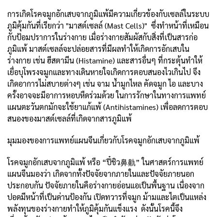
การเกิดโรคจมูกอักเสบจากภูมิแพ้มีความเกี่ยวข้องกับเซลล์ในระบบ
ภูมิคุ้มกันที่เรียกว่า "มาสต์เซลล์ (Mast Cells)" ซึ่งทำหน้าที่เหมือน
กับป้อมปราการในร่างกาย เมื่อร่างกายสัมผัสกับสิ่งที่เป็นสารก่อ
ภูมิแพ้ มาสต์เซลล์จะปล่อยสารที่มีผลทำให้เกิดการอักเสบใน
ร่างกาย เช่น ฮีสตามีน (Histamine) และสารอื่นๆ ที่กระตุ้นทำให้
เยื่อบุโพรงจมูกและทางเดินหายใจเกิดการตอบสนองไวเกินไป จึง
เกิดอาการไม่สบายต่างๆ เช่น จาม น้ำมูกไหล คัดจมูก ไอ และบาง
ครั้งอาจจะมีอาการหอบหืดร่วมด้วย ในการรักษาในทางการแพทย์
แผนตะวันตกมักจะใช้ยาแก้แพ้ (Antihistamines) เพื่อลดการตอบ
สนองของมาสต์เซลล์ที่เกิดจากสารภูมิแพ้
มุมมองของการแพทย์แผนจีนเกี่ยวกับโรคจมูกอักเสบจากภูมิแพ้
โรคจมูกอักเสบจากภูมิแพ้ หรือ “ปี๋ชิว鼻鼽” ในศาสตร์การแพทย์
แผนจีนมองว่า เกิดจากทั้งปัจจัยจากภายในและปัจจัยภายนอก
ประกอบกัน ปัจจัยภายในคือร่างกายอ่อนแอเป็นพื้นฐาน เนื่องจาก
ปอดมีหน้าที่เป็นด่านป้องกัน เปิดทวารที่จมูก ม้ามและไตเป็นแหล่ง
พลังทุนของร่างกายทำให้ภูมิคุ้มกันแข็งแรง ดังนั้นโรคนี้จึง