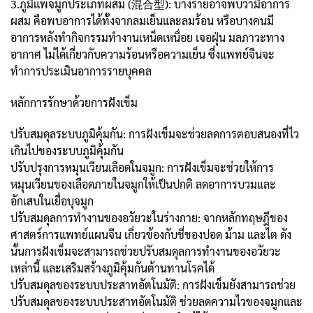
3.ภูมิแพ้จมูกประเภทผสม (混合型): บางรายอาจพบว่ามีอาการ
ผสม คือพบอาการได้ทั้งจากลมเย็นและลมร้อน หรือบางคนมี
อาการหลังทำกิจกรรมทำงานเหน็ดเหนื่อย เจอฝุ่น มลภาวะทาง
อากาศ ไม่ได้เกี่ยวกับความร้อนหรือความเย็น ซึ่งแพทย์จีนจะ
ทำการประเมินอาการรายบุคคล
หลักการรักษาด้วยการฝังเข็ม
ปรับสมดุลระบบภูมิคุ้มกัน: การฝังเข็มจะช่วยลดการตอบสนองที่ไว
เกินไปของระบบภูมิคุ้มกัน
ปรับปรุงการหมุนเวียนเลือดในจมูก: การฝังเข็มจะช่วยให้การ
หมุนเวียนของเลือดภายในจมูกให้เป็นปกติ ลดอาการบวมและ
อักเสบในเยื่อบุจมูก
ปรับสมดุลการทำงานของอวัยวะในร่างกาย: จากหลักทฤษฎีของ
ศาสตร์การแพทย์แผนจีน เกี่ยวข้องกับชี่ของปอด ม้าม และไต ดัง
นั้นการฝังเข็มจะสามารถช่วยปรับสมดุลการทำงานของอวัยวะ
เหล่านี้ และเสริมสร้างภูมิคุ้มกันต้านทานโรคได้
ปรับสมดุลของระบบประสาทอัตโนมัติ: การฝังเข็มยังสามารถช่วย
ปรับสมดุลของระบบประสาทอัตโนมัติ ช่วยลดความไวของจมูกและ