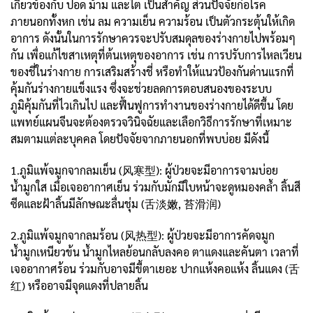
เกี่ยวข้องกับ ปอด ม้าม และไต เป็นสำคัญ ส่วนปัจจัยก่อโรค
ภายนอกทั้งหก เช่น ลม ความเย็น ความร้อน เป็นตัวกระตุ้นให้เกิด
อาการ ดังนั้นในการรักษาควรจะปรับสมดุลของร่างกายไปพร้อมๆ
กัน เพื่อแก้ไขสาเหตุที่ต้นเหตุของอาการ เช่น การปรับการไหลเวียน
ของชี่ในร่างกาย การเสริมสร้างชี่ หรือทำให้แนวป้องกันด่านแรกที่
คุ้มกันร่างกายแข็งแรง ซึ่งจะช่วยลดการตอบสนองของระบบ
ภูมิคุ้มกันที่ไวเกินไป และฟื้นฟูการทำงานของร่างกายได้ดีขึ้น โดย
แพทย์แผนจีนจะต้องตรวจวินิจฉัยและเลือกวิธีการรักษาที่เหมาะ
สมตามแต่ละบุคคล โดยปัจจัยจากภายนอกที่พบบ่อย มีดังนี้
1.ภูมิแพ้จมูกจากลมเย็น (风寒型): ผู้ป่วยจะมีอาการจามบ่อย
น้ำมูกใส เมื่อเจออากาศเย็น ร่วมกับมักมีใบหน้าจะดูหมองคล้ำ ลิ้นสี
ซีดและฝ้าลิ้นมีลักษณะลื่นชุ่ม (舌淡嫩, 苔滑润)
2.ภูมิแพ้จมูกจากลมร้อน (风热型): ผู้ป่วยจะมีอาการคัดจมูก
น้ำมูกเหนียวข้น น้ำมูกไหลย้อนกลับลงคอ ตาแดงและคันตา เวลาที่
เจออากาศร้อน ร่วมกับอาจมีขี้ตาเยอะ ปากแห้งคอแห้ง ลิ้นแดง (舌
红) หรืออาจมีจุดแดงที่ปลายลิ้น