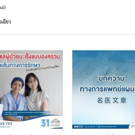
ui)
เฉียว