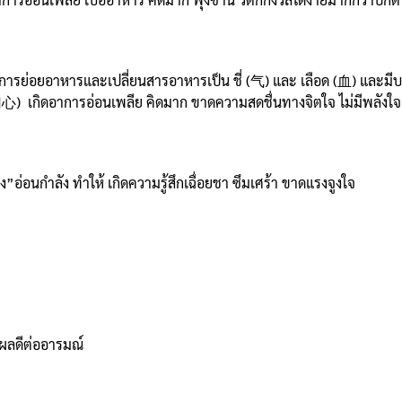
การย่อยอาหารและเปลี่ยนสารอาหารเป็น ชี่ (气) และ เลือด (血) และม
气不归心) เกิดอาการอ่อนเพลีย คิดมาก ขาดความสดชื่นทางจิตใจ ไม่มีพลังใจ
”อ่อนกำลัง ทำให้ เกิดความรู้สึกเฉื่อยชา ซึมเศร้า ขาดแรงจูงใจ
ผลดีต่ออารมณ์