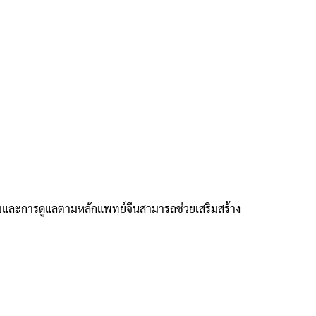
เข็มและการดูแลตามหลักแพทย์จีนสามารถช่วยเสริมสร้าง