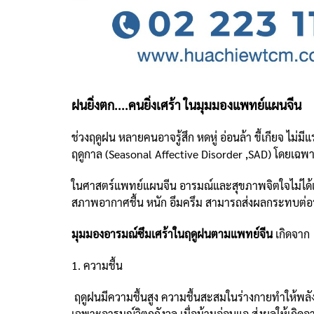
ฝนยิ่งตก....คนยิ่งเศร้า ในมุมมองแพทย์แผนจีน
ช่วงฤดูฝน หลายคนอาจรู้สึก หดหู่ อ่อนล้า ขี้เกียจ ไ
ฤดูกาล (Seasonal Affective Disorder ,SAD) โดยเ
ในศาสตร์แพทย์แผนจีน อารมณ์และสุขภาพจิตใจไม่ได้แย
สภาพอากาศชื้น หนัก อึมครึม สามารถส่งผลกระทบต่อ
มุมมองอารมณ์ซึมเศร้าในฤดูฝนตามแพทย์จีน
เกิดจาก
1. ความชื้น
ฤดูฝนมีความชื้นสูง ความชื้นสะสมในร่างกายทำให้พลั
เฉพาะอารมณ์วิตกกังวล เมื่อม้ามอ่อนแอ ส่งผลให้เกิดอา