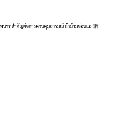
ีบทบาทสำคัญต่อการควบคุมอารมณ์ ถ้าม้ามอ่อนแอ (脾