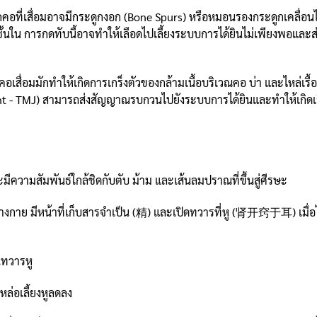
อที่เสื่อมอาจมีกระดูกงอก (Bone Spurs) หรือหมอนรองกระดูกเคลื่อนไ
ูชั้นใน การกดทับนี้อาจทำให้เลือดไปเลี้ยงระบบการได้ยินไม่เพียงพอและส่
ื่อมมักทำให้เกิดการเกร็งตัวของกล้ามเนื้อบริเวณคอ บ่า และไหล่เรื้อรั
nt - TMJ) สามารถส่งสัญญาณรบกวนไปยังระบบการได้ยินและทำให้เกิดเสี
ามสัมพันธ์ใกล้ชิดกับตับ ม้าม และเส้นลมปราณที่ขึ้นสู่ศีรษะ
งกาย มีหน้าที่เก็บสารจำเป็น (精) และเปิดทวารที่หู (肾开窍于耳) เมื่อไ
ทวารหู
หล่อเลี้ยงหูลดลง