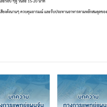
และรอบ ๆหู วันละ 15-20 นาที
ารฟังเสียงดังนานๆ ควบคุมอารมณ์ และรับประทานอาหารตามหลักสมดุลของ