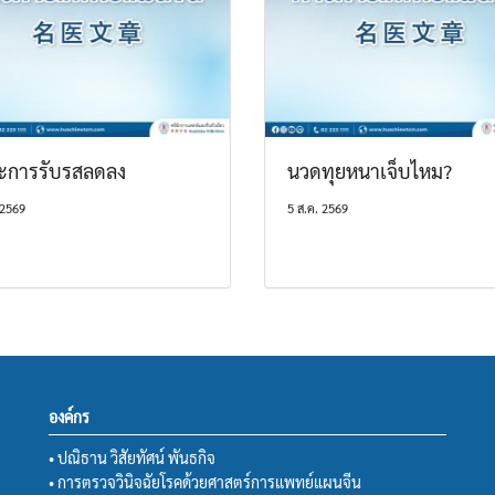
ะการรับรสลดลง
นวดทุยหนาเจ็บไหม?
 2569
5 ส.ค. 2569
องค์กร
• ปณิธาน วิสัยทัศน์ พันธกิจ
• การตรวจวินิจฉัยโรคด้วยศาสตร์การแพทย์แผนจีน