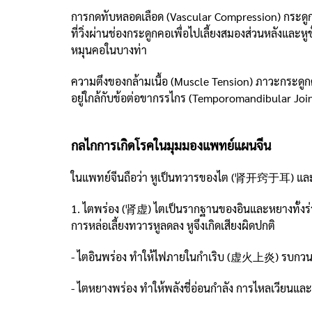
การกดทับหลอดเลือด (Vascular Compression) กระดูกค
ที่วิ่งผ่านช่องกระดูกคอเพื่อไปเลี้ยงสมองส่วนหลังและห
หมุนคอในบางท่า
ความตึงของกล้ามเนื้อ (Muscle Tension) ภาวะกระดูกคอเส
อยู่ใกล้กับข้อต่อขากรรไกร (Temporomandibular Joi
กลไกการเกิดโรคในมุมมองแพทย์แผนจีน
ในแพทย์จีนถือว่า หูเป็นทวารของไต (肾开窍于耳) และมีคว
1. ไตพร่อง (肾虚) ไตเป็นรากฐานของอินและหยางทั้งร่า
การหล่อเลี้ยงทวารหูลดลง หูจึงเกิดเสียงผิดปกติ
- ไตอินพร่อง ทำให้ไฟภายในกำเริบ (虚火上炎) รบกวน
- ไตหยางพร่อง ทำให้พลังชี่อ่อนกำลัง การไหลเวียนและ