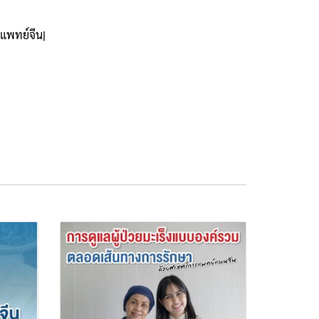
แพทย์จีน|