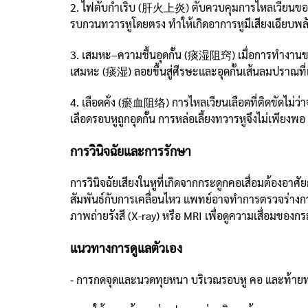
2. ไฟตับกำเริบ (肝火上炎) ตับควบคุมการไหลเวียนของชี่แล
รบกวนทวารหูโดยตรง ทำให้เกิดอาการหูมีเสียงเฉียบพล
3. เสมหะ–ความชื้นอุดกั้น (痰湿阻窍) เมื่อการทำงาน
เสมหะ (痰湿) ลอยขึ้นสู่ศีรษะและอุดกั้นเส้นลมปราณที่เข
4. เลือดคั่ง (瘀血阻络) การไหลเวียนเลือดที่ติดขัดไม่
เลือดรอบหูถูกอุดกั้น การหล่อเลี้ยงทวารหูจึงไม่เพียง
การวินิจฉัยและการรักษา
การวินิจฉัยเสียงในหูที่เกิดจากกระดูกคอเสื่อมต้องอา
สัมพันธ์กับการเคลื่อนไหว แพทย์อาจทำการตรวจร่างก
ภาพถ่ายรังสี (X-ray) หรือ MRI เพื่อดูความเสื่อมของก
แนวทางการดูแลตัวเอง
- การกดจุดและนวดทุยหนา บริเวณรอบหู คอ และท้ายทอย