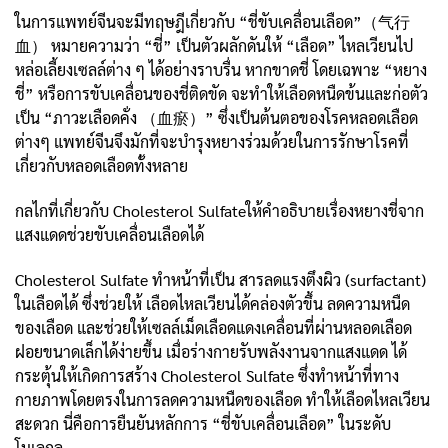
ในการแพทย์จีนจะมีทฤษฎีเกี่ยวกับ “ชี่ขับเคลื่อนเลือด”（气行
血） หมายความว่า “ชี่” เป็นตัวผลักดันให้ “เลือด” ไหลเวียนไป
หล่อเลี้ยงเซลล์ต่าง ๆ ได้อย่างราบรื่น หากขาดชี่ โดยเฉพาะ “หยาง
ชี่” หรือการขับเคลื่อนของชี่ติดขัด จะทำให้เลือดหนืดข้นและก่อตัว
เป็น “ภาวะเลือดคั่ง （血瘀）” ซึ่งเป็นต้นตอของโรคหลอดเลือด
ต่างๆ แพทย์จีนจึงมักที่จะบำรุงหยางร่วมด้วยในการรักษาโรคที่
เกี่ยวกับหลอดเลือดทั้งหลาย
กลไกที่เกี่ยวกับ Cholesterol Sulfateให้คำอธิบายเรื่องหยางชี่จาก
แสงแดดช่วยขับเคลื่อนเลือดได้
Cholesterol Sulfate ทำหน้าที่เป็น สารลดแรงตึงผิว (surfactant)
ในเลือดได้ ซึ่งช่วยให้ เลือดไหลเวียนได้คล่องตัวขึ้น ลดความหนืด
ของเลือด และช่วยให้เซลล์เม็ดเลือดแดงเคลื่อนที่ผ่านหลอดเลือด
ฝอยขนาดเล็กได้ง่ายขึ้น เมื่อร่างกายรับพลังงานจากแสงแดด ได้
กระตุ้นให้เกิดการสร้าง Cholesterol Sulfate ซึ่งทำหน้าที่ทาง
กายภาพโดยตรงในการลดความหนืดของเลือด ทำให้เลือดไหลเวียน
สะดวก นี่คือการยืนยันหลักการ “ชี่ขับเคลื่อนเลือด” ในระดับ
โมเลกุล