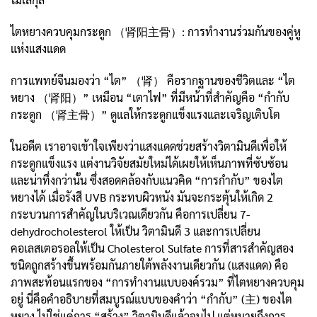
ไตหยางควบคุมกระดูก （肾阳主骨）: การทำงานร่วมกันของคู่หู
แห่งแสงแดด
การแพทย์จีนมองว่า “ไต” （肾） คือรากฐานของชีวิตและ “ไต
หยาง （肾阳）” เหมือน “เตาไฟ” ที่มีหน้าที่สำคัญคือ “กำกับ
กระดูก （肾主骨）” ดูแลให้กระดูกแข็งแรงและเจริญเติบโต
ในอดีต เราอาจเข้าใจเพียงว่าแสงแดดช่วยสร้างวิตามินดีเพื่อให้
กระดูกแข็งแรง แต่งานวิจัยสมัยใหม่ได้เผยให้เห็นภาพที่ซับซ้อน
และน่าทึ่งกว่านั้น ซึ่งสอดคล้องกับแนวคิด “การกำกับ” ของไต
หยางได้ เมื่อรังสี UVB กระทบผิวหนัง มันจะกระตุ้นให้เกิด 2
กระบวนการสำคัญในบริเวณเดียวกัน คือการเปลี่ยน 7-
dehydrocholesterol ให้เป็น วิตามินดี 3 และการเปลี่ยน
คอเลสเตอรอลให้เป็น Cholesterol Sulfate การที่สารสำคัญสอง
ชนิดถูกสร้างขึ้นพร้อมกันภายใต้พลังงานเดียวกัน (แสงแดด) คือ
ภาพสะท้อนแรกของ “การทำงานแบบองค์รวม” ที่ไตหยางควบคุม
อยู่ นี่คือคำอธิบายที่สมบูรณ์แบบของคำว่า “กำกับ” (主) ของไต
หยาง ไม่ใช่แค่การ “สร้าง” วิตามินดีแล้วจบไป แต่หมายถึงการ