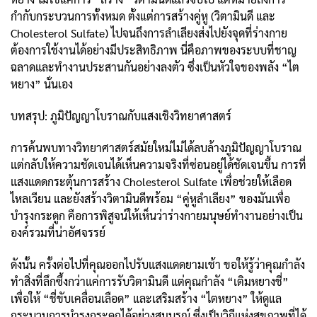
กำกับกระบวนการทั้งหมด ตั้งแต่การสร้างคู่หู (วิตามินดี และ
Cholesterol Sulfate) ไปจนถึงการลำเลียงส่งไปยังจุดที่ร่างกาย
ต้องการใช้งานได้อย่างมีประสิทธิภาพ นี่คือภาพของระบบที่ชาญ
ฉลาดและทำงานประสานกันอย่างลงตัว ซึ่งเป็นหัวใจของพลัง “ไต
หยาง” นั่นเอง
บทสรุป: ภูมิปัญญาโบราณกับแสงเชิงวิทยาศาสตร์
การค้นพบทางวิทยาศาสตร์สมัยใหม่ไม่ได้ลบล้างภูมิปัญญาโบราณ
แต่กลับให้ความชัดเจนได้เห็นความจริงที่ซ่อนอยู่ได้ชัดเจนขึ้น การที่
แสงแดดกระตุ้นการสร้าง Cholesterol Sulfate เพื่อช่วยให้เลือด
ไหลเวียน และยังสร้างวิตามินดีพร้อม “คู่หูลำเลียง” ของมันเพื่อ
บำรุงกระดูก คือการพิสูจน์ให้เห็นว่าร่างกายมนุษย์ทำงานอย่างเป็น
องค์รวมที่น่าอัศจรรย์
ดังนั้น ครั้งต่อไปที่คุณออกไปรับแสงแดดยามเช้า ขอให้รู้ว่าคุณกำลัง
ทำสิ่งที่ลึกซึ้งกว่าแค่การรับวิตามินดี แต่คุณกำลัง “เติมหยางชี่”
เพื่อให้ “ชี่ขับเคลื่อนเลือด” และเสริมสร้าง “ไตหยาง” ให้ดูแล
กระบวนการบำรุงกระดูกได้อย่างสมบูรณ์ ซึ่งเป็นวิถีแห่งสุขภาพที่ได้