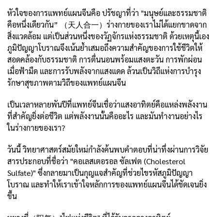
หัวใจของการแพทย์แผนจีนคือ ปรัชญาที่ว่า "มนุษย์และธรรมชาติ
คือหนึ่งเดียวกัน” （天人合一）ร่างกายของเราไม่ได้แยกขาดจาก
สิ่งแวดล้อม แต่เป็นส่วนหนึ่งของวัฏจักรแห่งธรรมชาติ ด้วยเหตุนี้เอง
ภูมิปัญญาโบราณจึงเน้นย้ำเสมอถึงความสำคัญของการใช้ชีวิตให้
สอดคล้องกับธรรมชาติ การตื่นนอนพร้อมแสงตะวัน การพักผ่อน
เมื่อฟ้ามืด และการรับพลังจากแสงแดด ล้วนเป็นวิถีแห่งการบำรุง
รักษาสุขภาพตามวิถีของแพทย์แผนจีน
เป็นเวลาหลายพันปีที่แพทย์จีนเชื่อว่าแสงอาทิตย์คือแหล่งพลังงาน
ที่สำคัญยิ่งต่อชีวิต แต่พลังงานนั้นคืออะไร และมันทำงานอย่างไร
ในร่างกายของเรา?
วันนี้ วิทยาศาสตร์สมัยใหม่กำลังค้นพบคำตอบที่น่าทึ่งผ่านการวิจัย
สารประกอบที่ชื่อว่า "คอเลสเตอรอล ซัลเฟต (Cholesterol
Sulfate)" ซึ่งกลายมาเป็นกุญแจสำคัญที่ช่วยไขรหัสภูมิปัญญา
โบราณ และทำให้เราเข้าใจหลักการของแพทย์แผนจีนได้ชัดเจนยิ่ง
ขึ้น