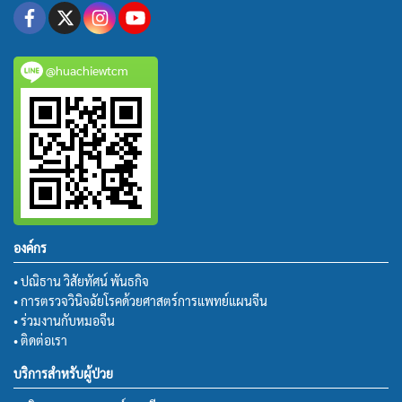
@huachiewtcm
องค์กร
• ปณิธาน วิสัยทัศน์ พันธกิจ
• การตรวจวินิจฉัยโรคด้วยศาสตร์การแพทย์แผนจีน
• ร่วมงานกับหมอจีน
• ติดต่อเรา
บริการสำหรับผู้ป่วย