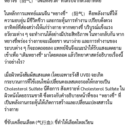
หยางชี่（阳气）"ไฟแห่งชีวิต" ที่ได้รับจากดวงอาทิตย์
ในหลักการแพทย์แผนจีน "หยางชี่” （阳气） คือพลังงานที่ให้
ความอบอุ่น มีชีวิตชีวา และกระตุ้นการทำงาน เปรียบดั่งดวง
อาทิตย์ที่ส่องสว่างให้แก่ร่างกาย หากหยางชี่ บริบูรณ์แข็งแรง
อวัยวะต่าง ๆ จะทำงานได้อย่างมีประสิทธิภาพ ในทางกลับกัน หาก
หยางชี่พร่อง ร่างกายจะเฉื่อยชา หนาวง่าย และการทำงานของ
ระบบต่าง ๆ ก็จะถดถอยลง แพทย์จีนจึงแนะนำให้รับแสงแดดยาม
เช้าเพื่อ "เติมหยางชี่" มาโดยตลอด แล้ววิทยาศาสตร์อธิบายเรื่องนี้
ว่าอย่างไร?
เมื่อผิวหนังสัมผัสแสงแดด (โดยเฉพาะรังสี UVB) จะเกิด
กระบวนการที่ใช้เอนไซม์เปลี่ยนคอเลสเตอรอลให้กลายเป็น
Cholesterol Sulfate นี่คือการ สังเคราะห์ Cholesterol Sulfate ใน
ผิวหนังโดยธรรมชาติ ซึ่งตรงกับคำอธิบายหน้าที่ของ “หยางชี่” ที่
เป็นพลังงานกระตุ้นให้เกิดการสร้างและเปลี่ยนแปลงสสารใน
ร่างกาย
ชี่ขับเคลื่อนเลือด (气行血): ชี่ทำให้เลือดไหลเวียน