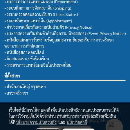
• บริการทางการแพทย์แผนจีน (Department)
• ระบบติดตามการจัดส่งยาจีน (Shipping)
• ระบบตรวจสอบสถานะใบยา (Check Status)
• ระบบนัดหมายแพทย์จีน (Appointment)
• คำประกาศเกี่ยวกับความเป็นส่วนตัว (Privacy Notice)
• ประกาศความเป็นส่วนตัวด้านกิจกรรม นิทรรศการ (Event Privacy Notice)
• หนังสือแสดงการรับทราบข้อมูลและความยินยอมรับการตรวจรักษา
พยาบาล การทำหัตถการ
• หนังสือสุขภาพออนไลน์
• ข้อเสนอแนะ / ข้อร้องเรียน
• วารสารการแพทย์แผนจีนในประเทศไทย
ที่ตั้งสาขา
• สำนักงานใหญ่ กรุงเทพฯ
• สาขาศรีราชา
เว็บไซต์นี้มีการใช้งานคุกกี้ เพื่อเพิ่มประสิทธิภาพและประสบการณ์ที่ดี
Huachiew TCM Clinic© Copyright 2018 All Rights Reserved.
ในการใช้งานเว็บไซต์ของท่าน ท่านสามารถอ่านรายละเอียดเพิ่มเติม
ไม่อนุญาตให้นำภาพของทางคลินิกฯไปใช้โดยไม่ได้รับอนุญาตในทุกกรณี
ได้ที่
นโยบายความเป็นส่วนตัว
และ
นโยบายคุกกี้