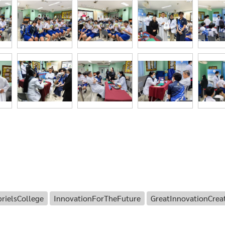
rielsCollege
InnovationForTheFuture
GreatInnovationCrea