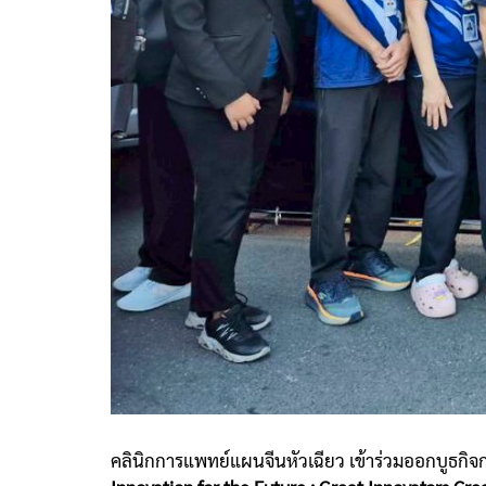
คลินิกการแพทย์แผนจีนหัวเฉียว เข้าร่วมออกบูธกิจก