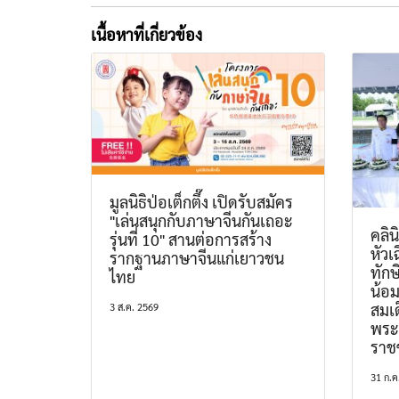
เนื้อหาที่เกี่ยวข้อง
มูลนิธิป่อเต็กตึ๊ง เปิดรับสมัคร
"เล่นสนุกกับภาษาจีนกันเถอะ
คลิ
รุ่นที่ 10" สานต่อการสร้าง
หัวเ
รากฐานภาษาจีนแก่เยาวชน
ทักษ
ไทย
น้อ
สมเด
3 ส.ค. 2569
พระ
ราช
31 ก.ค