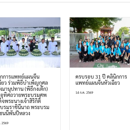
นิกการแพทย์แผนจีน
ครบรอบ 31 ปี คลินิกการ
ฉียว ร่วมพิธีบำเพ็ญกุศล
แพทย์แผนจีนหัวเฉียว
ิณานุปทาน (พิธีกงเต๊ก)
14 ก.ค. 2569
มอุทิศถวายพระบรมศพ
็จพระนางเจ้าสิริกิติ์
บรมราชินีนาถ พระบรม
ชนนีพันปีหลวง
. 2569