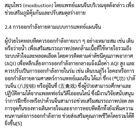
สมุนไพร (moxibustion) โดยแพทย์แผนจีนบริเวณจุดดังกล่าว เพื่อ
ช่วยเสริมภูมิคุ้มกันและปรับสมดุลร่างกาย
2.4 การออกกำลังกายตามแบบการแพทย์แผนจีน
ผู้ป่วยโรคหอบหืดควรออกกำลังกายเบา ๆ อย่างเหมาะสม เช่น เดิน
หรือว่ายน้ำ เพื่อเสริมสมรรถภาพปอดกล้ามเนื้อที่ใช้หายใจรวมถึง
ระบบหัวใจและหลอดเลือด โดยควรติดตามค่าดัชนีคุณภาพอากาศ
(AQI) เพื่อหลีกเลี่ยงการออกกำลังกายกลางแจ้งเมื่อค่า AQI สูง และ
ควรปรับเป็นการออกกำลังกายในร่ม เช่น เดินบนลู่วิ่ง โยคะหรือการ
ออกกำลังกายตามศาสตร์การแพทย์แผนจีน ได้แก่ ชี่กง (气功) ปาต้
วนจิ่น (八段锦) หรืออู่ฉินซี่ (五禽戏) ซึ่งผู้ป่วยสามารถศึกษาและ
ปฏิบัติตามได้จากแพลตฟอร์มวิดีโอออนไลน์ ซึ่งมีงานวิจัยสนับสนุน
ว่าการฝึกชี่กงหรือปาต้วนจิ่นสามารถช่วยเสริมสมรรถภาพปอด ลด
การอุดกั้นของทางเดินหายใจและอาการหอบหืดอีกทั้งยังเพิ่มความ
ทนทานต่อการออกกำลังกาย ช่วยส่งเสริมคุณภาพชีวิตโดยรวมได้ดี
ยิ่งขึ้น[5]