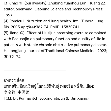
[3] Chao YF (Sui dynasty). Zhubing Yuanhou Lun. Huang ZZ,
editor. Shenyang: Liaoning Science and Technology Press;
1997.
[4] Romieu I. Nutrition and lung health. Int J Tuberc Lung
Dis. 2005 Apr;9(4):362-74. PMID: 15830741.
[5] Jiang XQ. Effect of Liuzijue breathing exercise combined
with Baduanjin on pulmonary function and quality of life in
patients with stable chronic obstructive pulmonary disease.
Heilongjiang Journal of Traditional Chinese Medicine. 2023;
(5):72–74.
__________________________________________________
บทความโดย
แพทย์จีน ปัณณวิชญ์ โสภณธิติพันธุ์ (หมอจีน หลี่ จิน เสียง)
李金祥 中医师
TCM. Dr. Punnavitch Sopondhitipun (Li Jin Xiang)