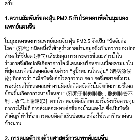
ครับ
1.ความสัมพันธ์ของฝุ่น PM2.5 กับโรคหอบหืดในมุมมอง
แพทย์แผนจีน
ในมุมมองของการแพทย์แผนจีน ฝุ่น PM2.5 จัดเป็น “ปัจจัยก่อ
โรค” (邪气) ชนิดหนึ่งที่เข้าสู่ร่างกายผ่านจมูกซึ่งเป็นทวารของปอด
ส่งผลให้ชี่ปอด (肺气) เสียสมดุล การกระจายชี่และสารน้ำใน
ร่างกายจึงผิดปกติเกิดอาการไอ มีเสมหะหรือหอบเหนื่อยตามมาใน
ที่สุด แนวคิดนี้สอดคล้องกับตำรา “จูปิ้งหยวนโหวลุ่น” (诸病源候
论) ที่กล่าวว่า “เมื่อปัจจัยก่อโรครุกรานปอด ปอดจึงขยายตัวบวม
พองส่งผลให้หลอดลมทำงานผิดปกติติดขัดดังนั้นจึงเกิดภาวะชี่ไหล
ย้อนขึ้นเกิดอาการหายใจหอบ” (邪乘于肺则肺胀，胀则肺管不
利，故气上喘逆)[3] หากโรคหอบหืดมีลักษณะเรื้อรังหรือควบคุม
อาการได้ไม่ดี อาจส่งผลกระทบต่อชี่ของม้ามและไต ซึ่งเป็นปัจจัย
สำคัญที่ทำให้อาการหอบหืดกำเริบบ่อยและต้องใช้เวลารักษาค่อน
ข้างนาน
2. การดูแลตัวเองด้วยศาสตร์การแพทย์แผนจีน