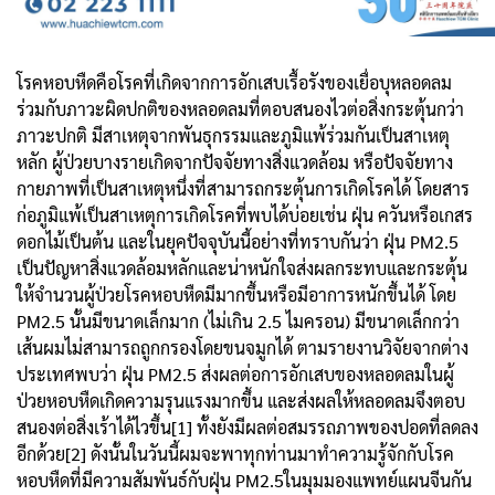
โรคหอบหืดคือโรคที่เกิดจากการอักเสบเรื้อรังของเยื่อบุหลอดลม
ร่วมกับภาวะผิดปกติของหลอดลมที่ตอบสนองไวต่อสิ่งกระตุ้นกว่า
ภาวะปกติ มีสาเหตุจากพันธุกรรมและภูมิแพ้ร่วมกันเป็นสาเหตุ
หลัก ผู้ป่วยบางรายเกิดจากปัจจัยทางสิ่งแวดล้อม หรือปัจจัยทาง
กายภาพที่เป็นสาเหตุหนึ่งที่สามารถกระตุ้นการเกิดโรคได้ โดยสาร
ก่อภูมิแพ้เป็นสาเหตุการเกิดโรคที่พบได้บ่อยเช่น ฝุ่น ควันหรือเกสร
ดอกไม้เป็นต้น และในยุคปัจจุบันนี้อย่างที่ทราบกันว่า ฝุ่น PM2.5
เป็นปัญหาสิ่งแวดล้อมหลักและน่าหนักใจส่งผลกระทบและกระตุ้น
ให้จำนวนผู้ป่วยโรคหอบหืดมีมากขึ้นหรือมีอาการหนักขึ้นได้ โดย
PM2.5 นั้นมีขนาดเล็กมาก (ไม่เกิน 2.5 ไมครอน) มีขนาดเล็กกว่า
เส้นผมไม่สามารถถูกกรองโดยขนจมูกได้ ตามรายงานวิจัยจากต่าง
ประเทศพบว่า ฝุ่น PM2.5 ส่งผลต่อการอักเสบของหลอดลมในผู้
ป่วยหอบหืดเกิดความรุนแรงมากขึ้น และส่งผลให้หลอดลมจึงตอบ
สนองต่อสิ่งเร้าได้ไวขึ้น[1] ทั้งยังมีผลต่อสมรรถภาพของปอดที่ลดลง
อีกด้วย[2] ดังนั้นในวันนี้ผมจะพาทุกท่านมาทำความรู้จักกับโรค
หอบหืดที่มีความสัมพันธ์กับฝุ่น PM2.5ในมุมมองแพทย์แผนจีนกัน