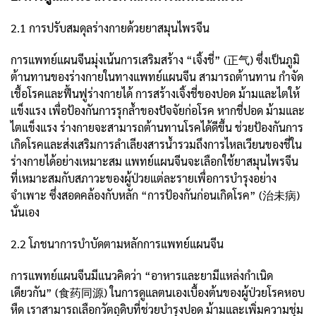
2.1 การปรับสมดุลร่างกายด้วยยาสมุนไพรจีน
การแพทย์แผนจีนมุ่งเน้นการเสริมสร้าง “เจิ้งชี่” (正气) ซึ่งเป็นภูมิ
ต้านทานของร่างกายในทางแพทย์แผนจีน สามารถต้านทาน กำจัด
เชื้อโรคและฟื้นฟูร่างกายได้ การสร้างเจิ้งชี่ของปอด ม้ามและไตให้
แข็งแรง เพื่อป้องกันการรุกล้ำของปัจจัยก่อโรค หากชี่ปอด ม้ามและ
ไตแข็งแรง ร่างกายจะสามารถต้านทานโรคได้ดีขึ้น ช่วยป้องกันการ
เกิดโรคและส่งเสริมการลำเลียงสารน้ำรวมถึงการไหลเวียนของชี่ใน
ร่างกายได้อย่างเหมาะสม แพทย์แผนจีนจะเลือกใช้ยาสมุนไพรจีน
ที่เหมาะสมกับสภาวะของผู้ป่วยแต่ละรายเพื่อการบำรุงอย่าง
จำเพาะ ซึ่งสอดคล้องกับหลัก “การป้องกันก่อนเกิดโรค” (治未病)
นั่นเอง
2.2 โภชนาการบำบัดตามหลักการแพทย์แผนจีน
การแพทย์แผนจีนมีแนวคิดว่า “อาหารและยามีแหล่งกำเนิด
เดียวกัน” (食药同源) ในการดูแลตนเองเบื้องต้นของผู้ป่วยโรคหอบ
หืด เราสามารถเลือกวัตถุดิบที่ช่วยบำรุงปอด ม้ามและเพิ่มความชุ่ม