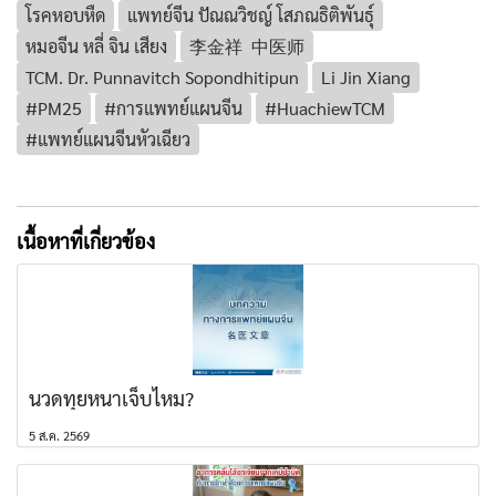
โรคหอบหืด
แพทย์จีน ปัณณวิชญ์ โสภณธิติพันธุ์
หมอจีน หลี่ จิน เสียง
李金祥 中医师
TCM. Dr. Punnavitch Sopondhitipun
Li Jin Xiang
#PM25
#การแพทย์แผนจีน
#HuachiewTCM
#แพทย์แผนจีนหัวเฉียว
เนื้อหาที่เกี่ยวข้อง
นวดทุยหนาเจ็บไหม?
5 ส.ค. 2569