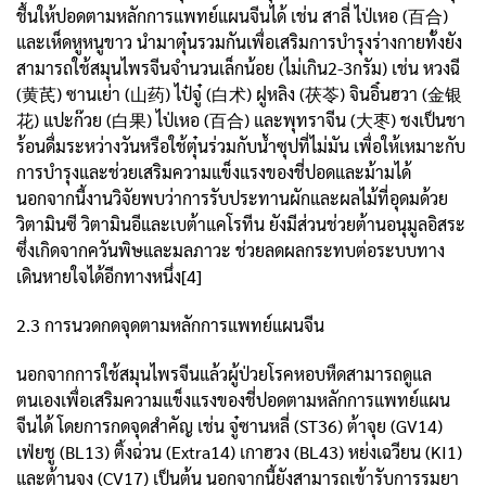
ชื้นให้ปอดตามหลักการแพทย์แผนจีนได้ เช่น สาลี่ ไป่เหอ (百合)
และเห็ดหูหนูขาว นำมาตุ๋นรวมกันเพื่อเสริมการบำรุงร่างกายทั้งยัง
สามารถใช้สมุนไพรจีนจำนวนเล็กน้อย (ไม่เกิน2-3กรัม) เช่น หวงฉี
(黄芪) ซานเย่า (山药) ไป๋จู๋ (白术) ฝูหลิง (茯苓) จินอิ๋นฮวา (金银
花) แปะก๊วย (白果) ไป่เหอ (百合) และพุทราจีน (大枣) ชงเป็นชา
ร้อนดื่มระหว่างวันหรือใช้ตุ๋นร่วมกับน้ำซุปที่ไม่มัน เพื่อให้เหมาะกับ
การบำรุงและช่วยเสริมความแข็งแรงของชี่ปอดและม้ามได้
นอกจากนี้งานวิจัยพบว่าการรับประทานผักและผลไม้ที่อุดมด้วย
วิตามินซี วิตามินอีและเบต้าแคโรทีน ยังมีส่วนช่วยต้านอนุมูลอิสระ
ซึ่งเกิดจากควันพิษและมลภาวะ ช่วยลดผลกระทบต่อระบบทาง
เดินหายใจได้อีกทางหนึ่ง[4]
2.3 การนวดกดจุดตามหลักการแพทย์แผนจีน
นอกจากการใช้สมุนไพรจีนแล้วผู้ป่วยโรคหอบหืดสามารถดูแล
ตนเองเพื่อเสริมความแข็งแรงของชี่ปอดตามหลักการแพทย์แผน
จีนได้ โดยการกดจุดสำคัญ เช่น จู๋ซานหลี่ (ST36) ต้าจุย (GV14)
เฟ่ยชู (BL13) ติ้งฉ่วน (Extra14) เกาฮวง (BL43) หย่งเฉวียน (KI1)
และต้านจง (CV17) เป็นต้น นอกจากนี้ยังสามารถเข้ารับการรมยา