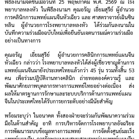
พิธีลงนามจัดขึ้นเมื่อวันที่ 25 พฤษภาคม พ.ศ. 2569 ณ โรง
พยาบาลหลงหัว ในพิธีลงนามฯ คุณอรัญ เอี่ยมสุรีย์ ผู้อำนวย
การคลินิกการแพทย์แผนจีนหัวเฉียว และ ศาสตราจารย์เฉินซิน
หลิน ผู้อำนวยการโรงพยาบาลหลงหัว ได้ร่วมกันลงนามใน
บันทึกความร่วมมือฉบับใหม่เพื่อยืนยันเจตนารมณ์ความร่วมมือ
อย่างเป็นทางการ
คุณอรัญ เอี่ยมสุรีย์ ผู้อำนวยการคลินิกการแพทย์แผนจีน
หัวเฉียว กล่าวว่า โรงพยาบาลหลงหัวได้ส่งผู้เชี่ยวชาญด้านการ
แพทย์แผนจีนมายังประเทศไทยแล้วกว่า 45 รุ่น รวมทั้งสิ้น 53
คน เพื่อร่วมปฏิบัติงานทางคลินิก ถ่ายทอดองค์ความรู้ และ
พัฒนาศักยภาพบุคลากรทางการแพทย์ไทยอย่างต่อเนื่อง ส่ง
ผลให้มาตรฐานการรักษาและระบบบริการด้านการแพทย์แผน
จีนในประเทศไทยได้รับการยกระดับอย่างมีนัยสำคัญ
พร้อมระบุว่า ในอนาคต ทั้งสองฝ่ายจะร่วมกันพัฒนาความร่วม
มือในด้านสำคัญ อาทิ การบริหารจัดการโรงพยาบาลอัจฉริยะ
การพัฒนาระบบข้อมูลทางการแพทย์ การจัดตั้งศูนย์มะเร็ง
แพทย์แผนจีน การรักษาแบบผสมผสานระหว่างแพทย์แผนจีน