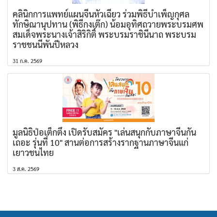
คลินิกการแพทย์แผนจีนหัวเฉียว ร่วมพิธีบำเพ็ญกุศล
ทักษิณานุปทาน (พิธีกงเต๊ก) น้อมอุทิศถวายพระบรมศพ
สมเด็จพระนางเจ้าสิริกิติ์ พระบรมราชินีนาถ พระบรม
ราชชนนีพันปีหลวง
31 ก.ค. 2569
มูลนิธิป่อเต็กตึ๊ง เปิดรับสมัคร "เล่นสนุกกับภาษาจีนกัน
เถอะ รุ่นที่ 10" สานต่อการสร้างรากฐานภาษาจีนแก่
เยาวชนไทย
3 ส.ค. 2569