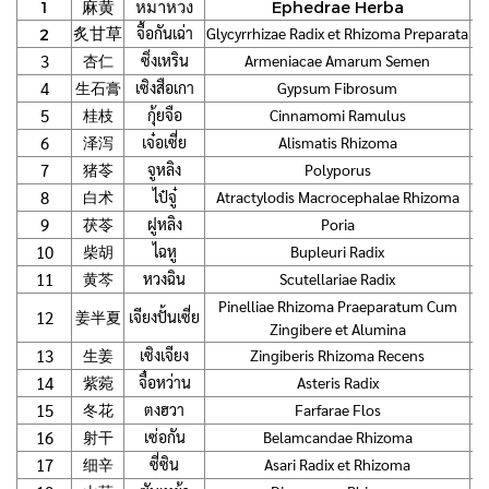
1
麻黄
หมาหวง
Ephedrae Herba
จื้อกันเฉ่า
Glycyrrhizae Radix et Rhizoma Preparata
2
炙甘草
3
ซิ่งเหริน
Armeniacae Amarum Semen
杏仁
4
เซิงสือเกา
Gypsum Fibrosum
15
生石膏
5
桂枝
กุ้ยจือ
Cinnamomi Ramulus
6
泽泻
เจ๋อเซี่ย
Alismatis Rhizoma
7
猪苓
จูหลิง
Polyporus
8
白术
ไป๋จู๋
Atractylodis Macrocephalae Rhizoma
9
茯苓
ฝูหลิง
Poria
10
柴胡
ไฉหู
Bupleuri Radix
11
黄芩
หวงฉิน
Scutellariae Radix
Pinelliae Rhizoma Praeparatum Cum
12
姜半夏
เจียงปั้นเซี่ย
Zingibere et Alumina
13
生姜
เซิงเจียง
Zingiberis Rhizoma Recens
14
紫菀
จื๋อหว่าน
Asteris Radix
15
冬花
ตงฮวา
Farfarae Flos
16
射干
เซ่อกัน
Belamcandae Rhizoma
17
细辛
ซี่ซิน
Asari Radix et Rhizoma