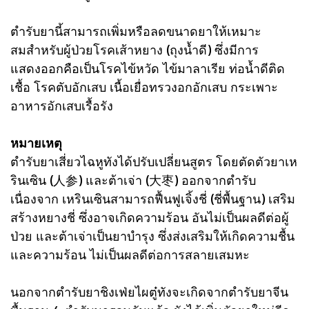
ตํารับยานี้สามารถเพิ่มหรือลดขนาดยาให้เหมาะ
สมสําหรับผู้ป่วยโรคเส้าหยาง (ถุงน้ำดี) ซึ่งมีการ
แสดงออกคือเป็นโรคไข้หวัด ไข้มาลาเรีย ท่อน้ำดีติด
เชื้อ โรคตับอักเสบ เนื้อเยื่อทรวงอกอักเสบ กระเพาะ
อาหารอักเสบเรื้อรัง
หมายเหตุ
ตำรับยาเสี่ยวไฉหูทังได้ปรับเปลี่ยนสูตร โดยตัดตัวยาเห
รินเซิน (人参) และต้าเจ่า (大枣) ออกจากตำรับ
เนื่องจาก เหรินเซินสามารถฟื้นฟูเจิ้งชี่ (ชี่พื้นฐาน) เสริม
สร้างหยางชี่ ซึ่งอาจเกิดความร้อน อันไม่เป็นผลดีต่อผู้
ป่วย และต้าเจ่าเป็นยาบำรุง ซึ่งส่งเสริมให้เกิดความชื้น
และความร้อน ไม่เป็นผลดีต่อการสลายเสมหะ
นอกจากตำรับยาชิงเฟ่ยไผตู๋ทังจะเกิดจากตำรับยาจีน