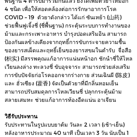
พื้นฐาน 4 ตำรับมารวมกันแล้ว ยังได้เพิ่มตัวยาใหม่อีก
4 ชนิด เพื่อให้สอดคล้องต่อการรักษาอาการโรค
COVID – 19 ตัวยาดังกล่าว ได้แก่ ซันเหย้า (山药)
ช่วยฟื้นฟูเจิ้งชี่ (ชี่พื้นฐาน) กระตุ้นระบบการทำงานของ
ม้ามและกระเพาะอาหาร บำรุงปอดเสริมอิน สามารถ
ป้องกันผลข้างเคียงจากฤทธิ์การขับกระจายความชื้น
ของยารสเผ็ดและฤทธิ์เย็นของยารสขมในตำรับ จื่อสือ
(枳实) มีสรรพคุณแก้อาการแน่นหน้าอก ชักนำชี่ให้ไหล
เวียนลงล่าง ทะลวงชี่ ขับอุจจาระ สามารถช่วยส่งเสริม
การขับปัจจัยก่อโรคออกจากร่างกาย ส่วนเฉินผี (陈皮)
และ ฮั่วเซียง (藿香) จัดเป็นตัวยาที่มีกลิ่นหอมเย็น
สามารถปรับสมดุลการไหลเวียนชี่ ปลุกกระตุ้นม้าม
สลายเสมหะ ช่วยแก้อาการท้องอืดแน่น อาเจียน
วิธีรับประทาน
รับประทานในรูปแบบยาต้ม วันละ 2 เวลา (เช้า-เย็น)
หลังอาหารประมาณ 40 นาที เป็นเวลา 3 วัน นับเป็น 1