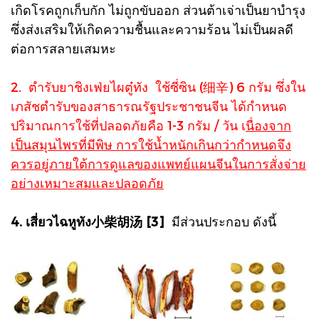
เกิดโรคถูกเก็บกัก ไม่ถูกขับออก ส่วนต้าเจ่าเป็นยาบำรุง
ซึ่งส่งเสริมให้เกิดความชื้นและความร้อน ไม่เป็นผลดี
ต่อการสลายเสมหะ
2. ตำรับยาชิงเฟ่ยไผตู๋ทัง ใช้ซี่ซิน (细辛) 6 กรัม ซึ่งใน
เภสัชตำรับของสาธารณรัฐประชาชนจีน ได้กำหนด
ปริมาณการใช้ที่ปลอดภัยคือ 1-3 กรัม / วัน เ
นื่องจาก
เป็นสมุนไพรที่มีพิษ การใช้น้ำหนักเกินกว่ากำหนดจึง
ควรอยู่ภายใต้การดูแลของแพทย์แผนจีนในการสั่งจ่าย
อย่างเหมาะสมและปลอดภัย
4. เสี่ยวไฉหูทัง小柴胡汤 [3]
มีส่วนประกอบ ดังนี้