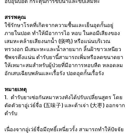
อบอุ่นปอด กระตุ้นการขับน้ำและขับเสมหะ
สรรพคุณ
ใช้รักษาโรคที่เกิดจากความชื้นและเย็นอุดกั้นอยู่
ภายในปอด ทำให้มีอาการไอ หอบ ในคอมีเสียงของ
เสมหะคล้ายเสียงนกน้ำ (痰鸣) หรือแน่นบริเวณ
ทรวงอก มีเสมะหะและน้ำลายมาก ลิ้นฝ้าขาวเหนียว
ชีพจรตึงแน่น ตํารับยานี้สามารถเพิ่มหรือลดขนาดยา
ให้เหมาะสมสําหรับผู้ป่วยที่มีอาการหอบหืด หลอดลม
อักเสบเฉียบพลันและเรื้อรัง ปอดอุดกั้นเรื้อรัง
หมายเหตุ
1. ตำรับยาเซ่อกันหมาหวงทังได้ปรับเปลี่ยนสูตร โดย
ตัดตัวยาอู่เว่ย์จื่อ (五味子) และต้าเจ่า (大枣) ออกจาก
ตำรับ
เนื่องจากอู่เว่ย์จื่อมีฤทธิ์เหนี่ยวรั้ง สามารถทำให้ปัจจัย