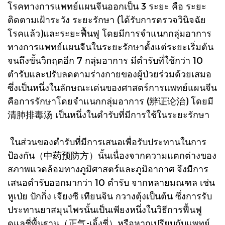
โรคทางการแพทย์แผนจีนออกเป็น 3 ระยะ คือ ระยะ
ติดตามเฝ้าระวัง ระยะรักษา (ได้รับการตรวจวินิจฉัย
โรคแล้ว)และระยะฟื้นฟู โดยมีการจำแนกกลุ่มอาการ
ทางการแพทย์แผนจีนในระยะรักษาตั้งแต่ระยะเริ่มต้น
จนถึงขั้นวิกฤตอีก 7 กลุ่มอาการ มีตำรับที่ใช้กว่า 10
ตำรับและปรับลดตามร่างกายของผู้ป่วยร่วมด้วยเสมอ
ซึ่งเป็นหนึ่งในลักษณะเด่นของศาสตร์การแพทย์แผนจีน
คือการรักษาโดยจำแนกกลุ่มอาการ (辨证论治) โดยมี
清肺排毒汤 เป็นหนึ่งในตำรับที่มีการใช้ในระยะรักษา
ในส่วนของตำรับที่มีการเสนอเพื่อรับประทานในการ
ป้องกัน（中药预防方）นั้นเนื่องจากความแตกต่างของ
สภาพแวดล้อมทางภูมิศาสตร์และภูมิอากาศ จึงมีการ
เสนอตำรับออกมากว่า 10 ตำรับ จากหลายมณฑล เช่น
หูเป่ย ปักกิ่ง เจียงซี เทียนจิน กวางตุ้งเป็นต้น ซึ่งการรับ
ประทานยาสมุนไพรนั้นเป็นเพียงหนึ่งในวิธีการฟื้นฟู
ดูแลชี่พื้นฐาน（正气-เจิ้งชี่）หรือหากเปรียบกับแพทย์