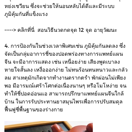
หย่งเชวียน ซึ่งจะช่วยให้นอนหลับได้ดีและมีระบบ
ภูมิคุ้มกันที่แข็งแรง
-----> คลิกที่นี่ สอนวิธีนวดกดจุด 12 จุด อายุวัฒนะ
4. การป้องกันในช่วงเวลาพิเศษเช่น ภูมิคุ้มกันลดลง ซึ่ง
จัดเป็นกลุ่มอาการชี่ของปอดพร่องทางการแพทย์แผน
จีน จะมีอาการแสดง เช่น เหนื่อยง่าย เสียงพูดเบาลง
หายใจสั้นลง เหงื่อออกง่าย ไม่ทนร้อนทนหนาวและกลัว
ลม สาเหตุมักเกิดจากทำงานตรากตรำ พักผ่อนไม่เพียง
พอ มีอารมณ์เศร้าโศกต่อเนื่องนานๆ หรือโมโหง่าย จน
ทำให้ชี่ปอดอ่อนแอ สามารถปรึกษาแพทย์แผนจีนใกล้
บ้าน ในการรับประทานยาสมุนไพรเพื่อการปรับสมดุล
ฟื้นฟูชี่พื้นฐานของร่างกาย