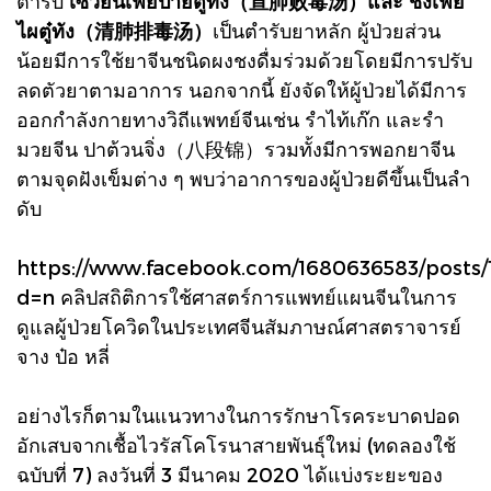
ตํารับ
เซวียนเฟ่ยป้ายตู๋ทัง（宣肺败毒汤）และ ชิงเฟ่ย
ไผตู๋ทัง（清肺排毒汤）
เป็นตํารับยาหลัก ผู้ป่วยส่วน
น้อยมีการใช้ยาจีนชนิดผงชงดื่มร่วมด้วยโดยมีการปรับ
ลดตัวยาตามอาการ นอกจากนี้ ยังจัดให้ผู้ป่วยได้มีการ
ออกกําลังกายทางวิถีแพทย์จีนเช่น รําไท้เก๊ก และรํา
มวยจีน ปาต้วนจิ่ง（八段锦）รวมทั้งมีการพอกยาจีน
ตามจุดฝังเข็มต่าง ๆ พบว่าอาการของผู้ป่วยดีขึ้นเป็นลํา
ดับ
https://www.facebook.com/1680636583/posts/
d=n
คลิปสถิติการใช้ศาสตร์การแพทย์แผนจีนในการ
ดูแลผู้ป่วยโควิดในประเทศจีนสัมภาษณ์ศาสตราจารย์
จาง ป๋อ หลี่
อย่างไรก็ตามในแนวทางในการรักษาโรคระบาดปอด
อักเสบจากเชื้อไวรัสโคโรนาสายพันธุ์ใหม่ (ทดลองใช้
ฉบับที่ 7) ลงวันที่ 3 มีนาคม 2020 ได้แบ่งระยะของ