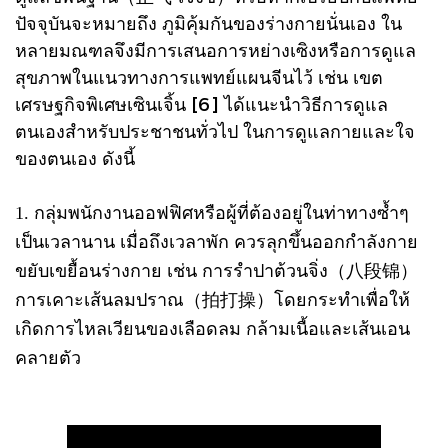
ปัจจุบันจะหมายถึง ภูมิคุ้มกันของร่างกายนั่นเอง ใน
หลายมณฑลจึงมีการเสนอการหย่างเซิงหรือการดูแล
สุขภาพในแนวทางการแพทย์แผนจีนไว้ เช่น เขต
เศรษฐกิจพิเศษเซินเจิ้น [6] ได้แนะนำวิธีการดูแล
ตนเองสำหรับประชาชนทั่วไป ในการดูแลกายและใจ
ของตนเอง ดังนี้
1. กลุ่มพนักงานออฟฟิศหรือผู้ที่ต้องอยู่ในท่าทางซ้ำๆ
เป็นเวลานาน เมื่อถึงเวลาพัก ควรลุกขึ้นออกกำลังกาย
ขยับเขยื้อนร่างกาย เช่น การรำปาต้วนจิ่ง（八段锦）
การเคาะเส้นลมปราณ（拍打操）โดยกระทำเพื่อให้
เกิดการไหลเวียนของเลือดลม กล้ามเนื้อและเส้นเอน
คลายตัว