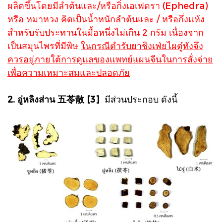
ผลิตขึ้นโดยมีลําต้นและ/หรือกิ่งเอเฟดรา (Ephedra)
หรือ หมาหวง คิดเป็นน้ำหนักลําต้นและ / หรือกึ่งแห้ง
สําหรับรับประทานในมื้อหนึ่งไม่เกิน 2 กรัม เนื่องจาก
เป็นสมุนไพรที่มีพิษ
ในกรณีตำรับยาชิงเฟ่ยไผตู๋ทังจึง
ควรอยู่ภายใต้การดูแลของแพทย์แผนจีนในการสั่งจ่าย
เพื่อความเหมาะสมและปลอดภัย
2. อู่หลิงส่าน 五苓散 [3]
มีส่วนประกอบ ดังนี้