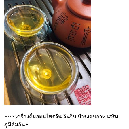
----> เครื่องดื่มสมุนไพรจีน จินจิน บำรุงสุขภาพ เสริม
ภูมิคุ้มกัน -