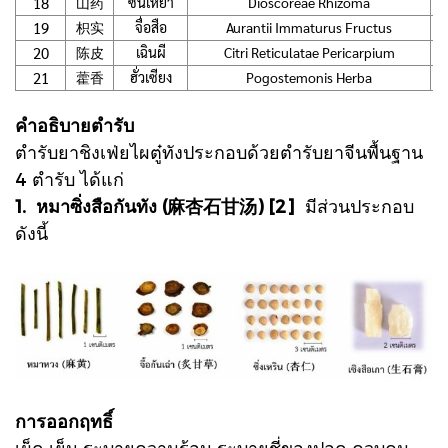
18
山药
ซันเหย้า
Dioscoreae Rhizoma
19
枳实
จื่อสือ
Aurantii Immaturus Fructus
20
陈皮
เฉินผี
Citri Reticulatae Pericarpium
21
藿香
ฮั่วเซียง
Pogostemonis Herba
คำอธิบายตำรับ
ตำรับยาชิงเฟ่ยไผตู๋ทังประกอบด้วยตำรับยาจีนพื้นฐาน
4 ตำรับ ได้แก่
1. หมาซิ่งสือกันทัง (麻杏石甘汤) [2]
มีส่วนประกอบ
ดังนี้
การออกฤทธิ์
เผ็ด เย็น ระบายความร้อน ระบายชี่ของปอด ควบคุม