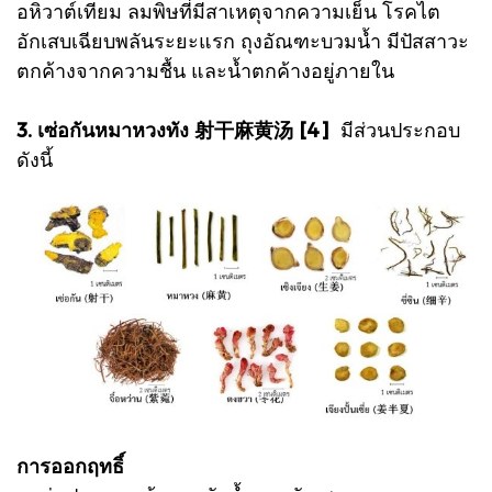
อหิวาต์เทียม ลมพิษที่มีสาเหตุจากความเย็น โรคไต
อักเสบเฉียบพลันระยะแรก ถุงอัณฑะบวมน้ำ มีปัสสาวะ
ตกค้างจากความชื้น และน้ำตกค้างอยู่ภายใน
3. เซ่อกันหมาหวงทัง 射干麻黄汤 [4]
มีส่วนประกอบ
ดังนี้
การออกฤทธิ์