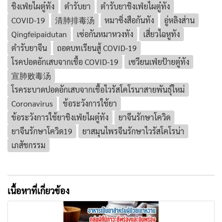
ชิงเฟ่ยไผตู๋ทัง
ตำรับยา
ตำรับยาชิงเฟ่ยไผตู๋ทัง
COVID-19
清肺排毒汤
หมาซิ่งสือกันทัง
อู่หลิงส่าน
Qingfeipaidutan
เซ่อกันหมาหวงทัง
เสี่ยวไฉหูทัง
ตำรับยาจีน
ถอดบทเรียนสู้ COVID-19
โรคปอดอักเสบจากเชื้อ COVID-19
เซวียนเฟ่ยป้ายตู๋ทัง
宣肺败毒汤
โรคระบาดปอดอักเสบจากเชื้อไวรัสโคโรนาสายพันธุ์ใหม่
Coronavirus
ข้อระวังการใช้ยา
ข้อระวังการใช้ยาชิงเฟ่ยไผตู๋ทัง
ยาจีนรักษาโควิด
ยาจีนรักษาโควิด19
ยาสมุนไพรจีนรักษาไวรัสโคโรน่า
เภสัชกรรม
เนื้อหาที่เกี่ยวข้อง