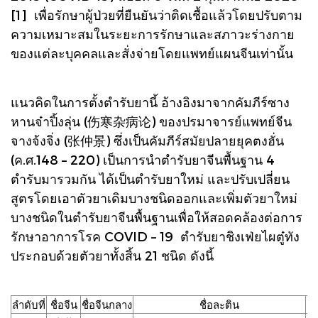
[1] เพื่อรักษาผู้ป่วยที่ยืนยันว่าติดเชื้อแล้วโดยปรับตาม
ความเหมาะสมในระยะการรักษาและสภาวะร่างกาย
ของแต่ละบุคคลและสั่งจ่ายโดยแพทย์แผนจีนเท่านั้น
แนวคิดในการตั้งตำรับยานี้ อ้างอิงมาจากคัมภีร์ซาง
หานจ๋าปิ้งลุ่น (伤寒杂病论) ของปรมาจารย์แพทย์จีน
จางจ้งจิ่ง (张仲景) ซึ่งเป็นคัมภีร์สมัยปลายยุคตงฮั่น
(ค.ศ.148 – 220) เป็นการนำตำรับยาจีนพื้นฐาน 4
ตำรับมารวมกัน ได้เป็นตำรับยาใหม่ และปรับเปลี่ยน
สูตรโดยเอาตัวยาเดิมบางชนิดออกและเพิ่มตัวยาใหม่
บางชนิดในตำรับยาจีนพื้นฐานเพื่อให้สอดคล้องต่อการ
รักษาอาการโรค COVID – 19 ตำรับยาชิงเฟ่ยไผตู๋ทัง
ประกอบด้วยตัวยาทั้งสิ้น 21 ชนิด ดังนี้
ลำดับที่
ชื่อจีน
ชื่อจีนกลาง
ชื่อละติน