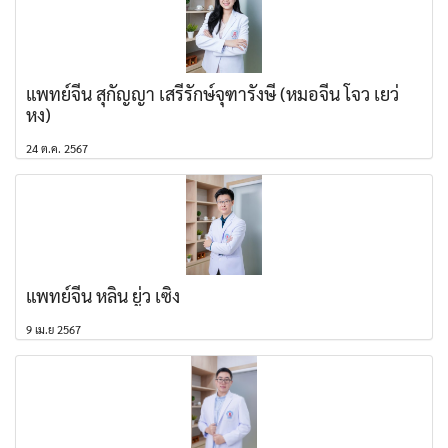
แพทย์จีน สุกัญญา เสรีรักษ์จุฑารังษี (หมอจีน โจว เยว่
หง)
24 ต.ค. 2567
แพทย์จีน หลิน ยู่ว เซิง
9 เม.ย 2567