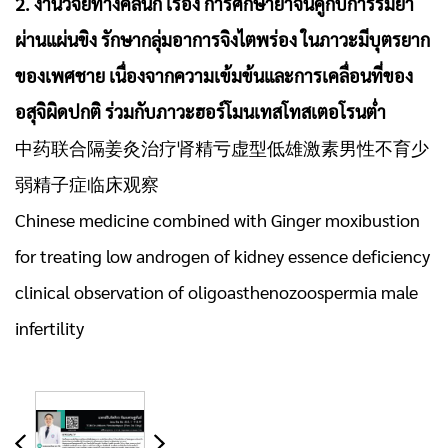
2. งานวิจัยทางคลินิก เรื่อง การศึกษายาจีนคู่กับการรมยา
ผ่านแผ่นขิง รักษากลุ่มอาการจิงไตพร่อง ในภาวะมีบุตรยาก
ของเพศชาย เนื่องจากความเข้มข้นและการเคลื่อนที่ของ
อสุจิผิดปกติ ร่วมกับภาวะฮอร์โมนเทสโทสเตอโรนต่ำ
中药联合隔姜灸治疗肾精亏虚型低雄激素男性不育少
弱精子症临床观察
Chinese medicine combined with Ginger moxibustion
for treating low androgen of kidney essence deficiency
clinical observation of oligoasthenozoospermia male
infertility