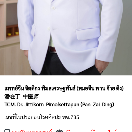
แพทย์จีน จิตติกร พิมลเศรษฐพันธ์ (หมอจีน พาน จ้าย ติง)
潘在丁 中医师
TCM. Dr. Jittikorn Pimolsettapun (Pan Zai Ding)
เลขที่ใบประกอบโรคศิลปะ พจ.735