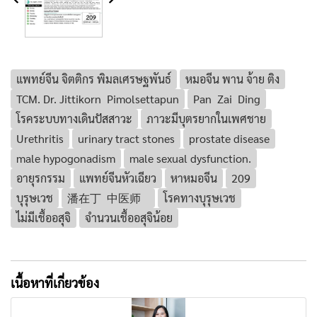
แพทย์จีน จิตติกร พิมลเศรษฐพันธ์
หมอจีน พาน จ้าย ติง
TCM. Dr. Jittikorn Pimolsettapun
Pan Zai Ding
โรคระบบทางเดินปัสสาวะ
ภาวะมีบุตรยากในเพศชาย
Urethritis
urinary tract stones
prostate disease
male hypogonadism
male sexual dysfunction.
อายุรกรรม
แพทย์จีนหัวเฉียว
หาหมอจีน
209
บุรุษเวช
潘在丁 中医师
โรคทางบุรุษเวช
ไม่มีเชื้ออสุจิ
จำนวนเชื้ออสุจิน้อย
เนื้อหาที่เกี่ยวข้อง