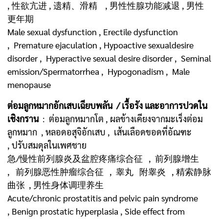
, 性欲亢进 , 遗精、滑精 , 男性性腺功能减退 , 男性
更年期
Male sexual dysfunction , Erectile dysfunction
, Premature ejaculation , Hypoactive sexualdesire
disorder , Hyperactive sexual desire disorder , Seminal
emission/Spermatorrhea , Hypogonadism , Male
menopause
ต่อมลูกหมากอักเสบเฉียบพลัน / เรื้อรัง และอาการปวดใน
เชิงกราน
: ต่อมลูกหมากโต , ผลข้างเคียงจากมะเร็งต่อม
ลูกหมาก , หลอดอสุจิอักเสบ , เส้นเลือดขอดที่อัณฑะ
, ปรับสมดุลในเพศชาย
急/慢性前列腺炎及盆腔疼痛综合征 , 前列腺增生
, 前列腺恶性肿瘤综合征 , 睾丸 附睾炎 , 精索静脉
曲张 , 男性身体调理养生
Acute/chronic prostatitis and pelvic pain syndrome
, Benign prostatic hyperplasia , Side effect from