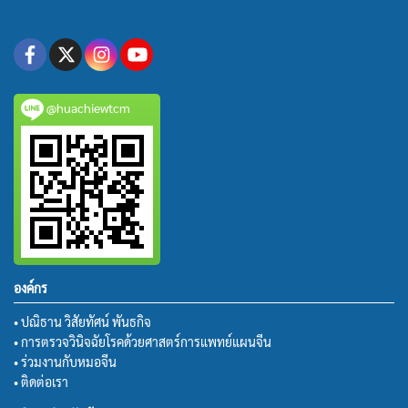
@huachiewtcm
องค์กร
• ปณิธาน วิสัยทัศน์ พันธกิจ
• การตรวจวินิจฉัยโรคด้วยศาสตร์การแพทย์แผนจีน
• ร่วมงานกับหมอจีน
• ติดต่อเรา