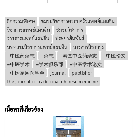
กิจกรรมพิเศษ
ชมรมวิชาการครอบครัวแพทย์แผนจีน
วิชาการแพทย์แผนจีน
ชมรมวิชาการ
วารสารแพทย์แผนจีน
ประชาสัมพันธ์
บทความวิชาการแพทย์แผนจีน
วารสารวิชาการ
=中医药杂志
=杂志
=泰国中医药杂志
=中医论文
=中医学术
=学术俱乐部
=中医学术论文
=中医家园医学会
journal
publisher
the journal of traditional chinese medicine
เนื้อหาที่เกี่ยวข้อง