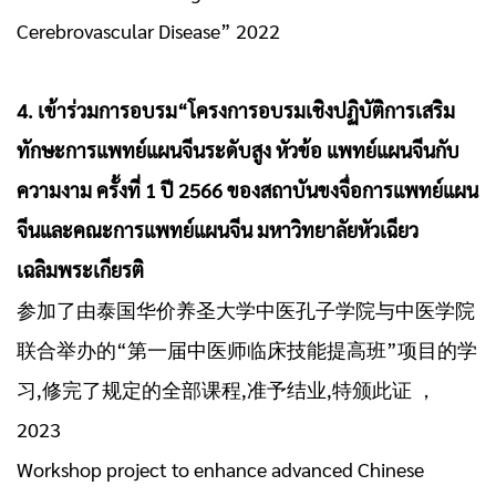
Cerebrovascular Disease” 2022
4. เข้าร่วมการอบรม“โครงการอบรมเชิงปฏิบัติการเสริม
ทักษะการแพทย์แผนจีนระดับสูง หัวข้อ แพทย์แผนจีนกับ
ความงาม ครั้งที่ 1 ปี 2566 ของสถาบันขงจื่อการแพทย์แผน
จีนและคณะการแพทย์แผนจีน มหาวิทยาลัยหัวเฉียว
เฉลิมพระเกียรติ
参加了由泰国华价养圣大学中医孔子学院与中医学院
联合举办的“第一届中医师临床技能提高班”项目的学
习,修完了规定的全部课程,准予结业,特颁此证 ，
2023
Workshop project to enhance advanced Chinese