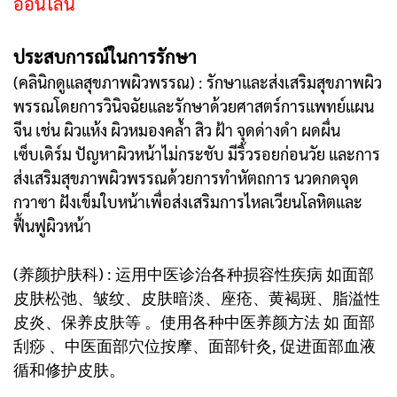
ออนไลน์
ประสบการณ์ในการรักษา
(คลินิกดูแลสุขภาพผิวพรรณ) : รักษาและส่งเสริมสุขภาพผิว
พรรณโดยการวินิจฉัยและรักษาด้วยศาสตร์การแพทย์แผน
จีน เช่น ผิวแห้ง ผิวหมองคล้ำ สิว ฝ้า จุดด่างดำ ผดผื่น
เซ็บเดิร์ม ปัญหาผิวหน้าไม่กระชับ มีริ้วรอยก่อนวัย และการ
ส่งเสริมสุขภาพผิวพรรณด้วยการทำหัตถการ นวดกดจุด
กวาซา ฝังเข็มใบหน้าเพื่อส่งเสริมการไหลเวียนโลหิตและ
ฟื้นฟูผิวหน้า
(养颜护肤科) : 运用中医诊治各种损容性疾病 如面部
皮肤松弛、皱纹、皮肤暗淡、座疮、黄褐斑、脂溢性
皮炎、保养皮肤等 。使用各种中医养颜方法 如 面部
刮痧 、中医面部穴位按摩、面部针灸, 促进面部血液
循和修护皮肤。