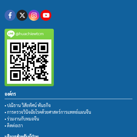
@huachiewtcm
องค์กร
• ปณิธาน วิสัยทัศน์ พันธกิจ
• การตรวจวินิจฉัยโรคด้วยศาสตร์การแพทย์แผนจีน
• ร่วมงานกับหมอจีน
• ติดต่อเรา
บริการสำหรับผู้ป่วย