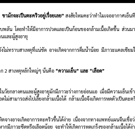
ขามักจะเป็นตะคริวอยู่เรื่อยเลย”
สงสัยไหมคะว่าทำไมเจออากาศเย็นที
ียบพลัน โดยทำให้มีอาการปวดและเป็นก้อนของกล้ามเนื้อเกิดขึ้น ส่วนม
นและผู้สูงอายุ
ไม่ทราบสาเหตุที่แน่ชัด อาจเกิดจากการดื่มน้ำน้อย มีภาวะแคลเซียมในเ
 2 สาเหตุหลักใหญ่ๆ นั่นคือ
“ความเย็น” และ “เลือด”
ยในวัยกลางคนและผู้สูงอายุมักมีภาวะร่างกายอ่อนแอ เมื่อมีความเย็นเ
ไม่สามารถส่งไปเลี้ยงกล้ามเนื้อได้ กล้ามเนื้อจึงเกิดการหดตัวเป็นตะคริ
หิตจางอาจเกิดอาการตะคริวขึ้นได้ง่าย เนื่องจากทางแพทย์แผนจีนเชื่อว่าเ
มีภาวะซีดหรือเลือดน้อย จะทำให้เกิดการหดเกร็งของกล้ามเนื้อได้ง่า