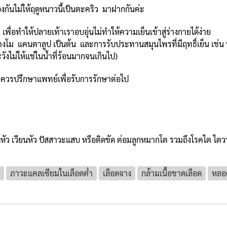
องกันไม่ให้ฤดูหนาวนี้เป็นตะคริว มาฝากกันค่ะ
น
เพื่อทำให้ปลายเท้าเราอบอุ่นไม่ทำให้ความเย็นเข้าสู่ร่างกายได้ง่าย
แตงโม แคนตาลูป เป็นต้น และการรับประทานสมุนไพรที่มีฤทธิ์เย็น เช่น
วังไม่ให้แช่ในน้ำที่ร้อนมากจนเกินไป)
น ควรปรึกษาแพทย์เพื่อรับการรักษาต่อไป
ดหัว เวียนหัว ปัสสาวะแสบ หรือติดขัด ต่อมลูกหมากโต รวมถึงโรคไต ไตวาย
ภาวะแคลเซียมในเลือดต่ำ
เลือดจาง
กล้ามเนื้อขาดเลือด
หลอ