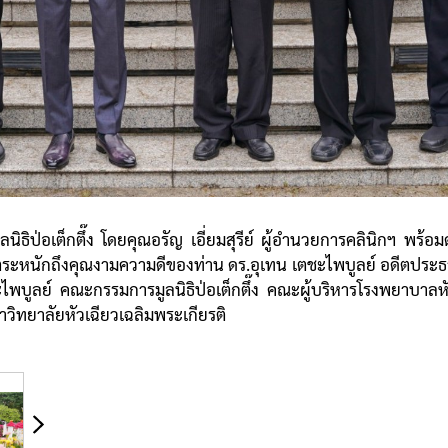
ธิป่อเต็กตึ๊ง โดยคุณอรัญ เอี่ยมสุรีย์ ผู้อำนวยการคลินิกฯ พร้อมด
ะหนักถึงคุณงามความดีของท่าน ดร.อุเทน เตชะไพบูลย์ อดีตประธานกรร
พบูลย์ คณะกรรมการมูลนิธิป่อเต็กตึ๊ง คณะผู้บริหารโรงพยาบาลหัวเ
าวิทยาลัยหัวเฉียวเฉลิมพระเกียรติ