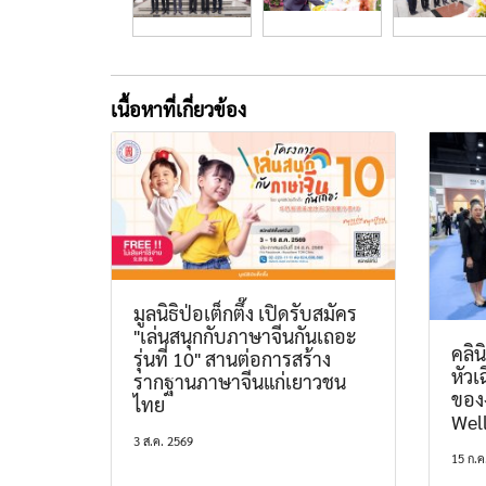
เนื้อหาที่เกี่ยวข้อง
มูลนิธิป่อเต็กตึ๊ง เปิดรับสมัคร
"เล่นสนุกกับภาษาจีนกันเถอะ
คลิ
รุ่นที่ 10" สานต่อการสร้าง
หัวเ
รากฐานภาษาจีนแก่เยาวชน
ของ
ไทย
Wel
3 ส.ค. 2569
15 ก.ค