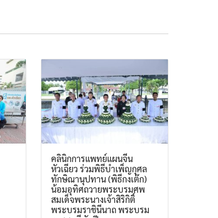
คลินิกการแพทย์แผนจีน
หัวเฉียว ร่วมพิธีบำเพ็ญกุศล
ทักษิณานุปทาน (พิธีกงเต๊ก)
น้อมอุทิศถวายพระบรมศพ
สมเด็จพระนางเจ้าสิริกิติ์
พระบรมราชินีนาถ พระบรม