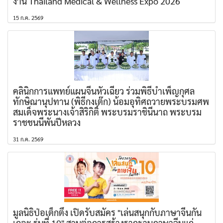
งาน Thailand Medical & Wellness Expo 2026
15 ก.ค. 2569
คลินิกการแพทย์แผนจีนหัวเฉียว ร่วมพิธีบำเพ็ญกุศล
ทักษิณานุปทาน (พิธีกงเต๊ก) น้อมอุทิศถวายพระบรมศพ
สมเด็จพระนางเจ้าสิริกิติ์ พระบรมราชินีนาถ พระบรม
ราชชนนีพันปีหลวง
31 ก.ค. 2569
มูลนิธิป่อเต็กตึ๊ง เปิดรับสมัคร "เล่นสนุกกับภาษาจีนกัน
เถอะ รุ่นที่ 10" สานต่อการสร้างรากฐานภาษาจีนแก่