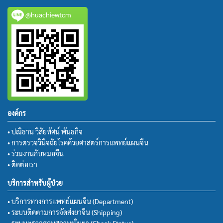
@huachiewtcm
องค์กร
• ปณิธาน วิสัยทัศน์ พันธกิจ
• การตรวจวินิจฉัยโรคด้วยศาสตร์การแพทย์แผนจีน
• ร่วมงานกับหมอจีน
• ติดต่อเรา
บริการสำหรับผู้ป่วย
• บริการทางการแพทย์แผนจีน (Department)
• ระบบติดตามการจัดส่งยาจีน (Shipping)
• ระบบตรวจสอบสถานะใบยา (Check Status)