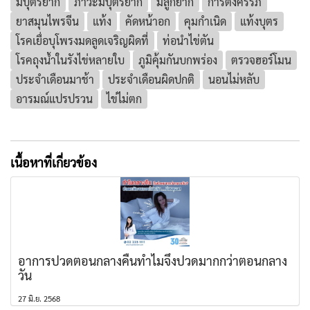
มีบุตรยาก
ภาวะมีบุตรยาก
มีลูกยาก
การตั้งครรภ์
ยาสมุนไพรจีน
แท้ง
คัดหน้าอก
คุมกำเนิด
แท้งบุตร
โรคเยื่อบุโพรงมดลูดเจริญผิดที่
ท่อนำไข่ตัน
โรคถุงน้ำในรังไข่หลายใบ
ภูมิคุ้มกันบกพร่อง
ตรวจฮอร์โมน
ประจำเดือนมาช้า
ประจำเดือนผิดปกติ
นอนไม่หลับ
อารมณ์แปรปรวน
ไข่ไม่ตก
เนื้อหาที่เกี่ยวข้อง
อาการปวดตอนกลางคืนทำไมจึงปวดมากกว่าตอนกลาง
วัน
27 มิ.ย. 2568