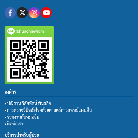
@huachiewtcm
องค์กร
• ปณิธาน วิสัยทัศน์ พันธกิจ
• การตรวจวินิจฉัยโรคด้วยศาสตร์การแพทย์แผนจีน
• ร่วมงานกับหมอจีน
• ติดต่อเรา
บริการสำหรับผู้ป่วย