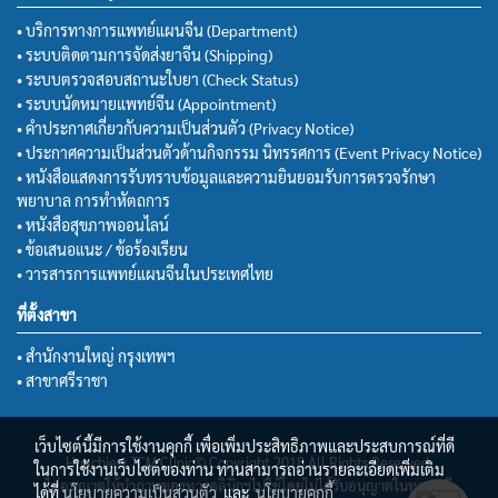
• บริการทางการแพทย์แผนจีน (Department)
• ระบบติดตามการจัดส่งยาจีน (Shipping)
• ระบบตรวจสอบสถานะใบยา (Check Status)
• ระบบนัดหมายแพทย์จีน (Appointment)
• คำประกาศเกี่ยวกับความเป็นส่วนตัว (Privacy Notice)
• ประกาศความเป็นส่วนตัวด้านกิจกรรม นิทรรศการ (Event Privacy Notice)
• หนังสือแสดงการรับทราบข้อมูลและความยินยอมรับการตรวจรักษา
พยาบาล การทำหัตถการ
• หนังสือสุขภาพออนไลน์
• ข้อเสนอแนะ / ข้อร้องเรียน
• วารสารการแพทย์แผนจีนในประเทศไทย
ที่ตั้งสาขา
• สำนักงานใหญ่ กรุงเทพฯ
• สาขาศรีราชา
เว็บไซต์นี้มีการใช้งานคุกกี้ เพื่อเพิ่มประสิทธิภาพและประสบการณ์ที่ดี
Huachiew TCM Clinic© Copyright 2018 All Rights Reserved.
ในการใช้งานเว็บไซต์ของท่าน ท่านสามารถอ่านรายละเอียดเพิ่มเติม
ไม่อนุญาตให้นำภาพของทางคลินิกฯไปใช้โดยไม่ได้รับอนุญาตในทุกกรณี
ได้ที่
นโยบายความเป็นส่วนตัว
และ
นโยบายคุกกี้