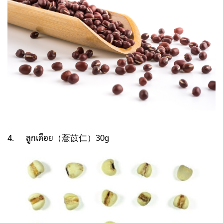
4.
ลูกเดือย
（薏苡仁）30g