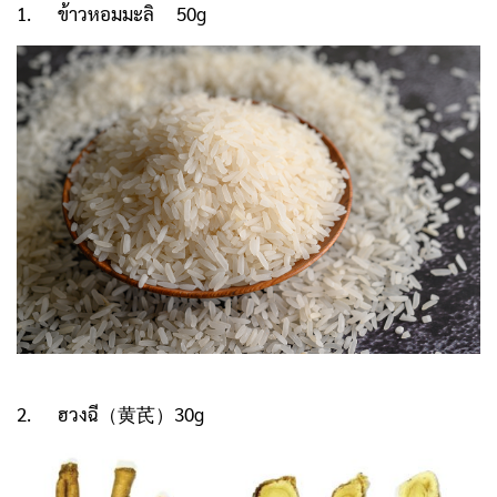
1. ข้าวหอมมะลิ 50g
2.
ฮวงฉี
（黄芪）30g