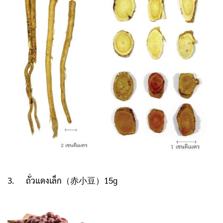
3. ถั่วแดงเล็ก（赤小豆）15g