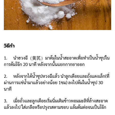
วิธีทำ
1. นำฮวงฉี（黄芪）มาต้มในน้ำสะอาดเพื่อทำเป็นน้ำซุปใน
การต้มโจ๊ก 20 นาที หลังจากนั้นแยกกากยาออก
2. หลังจากได้น้ำซุปหวงฉีแล้ว นำลูกเดือยและถั่งแดงเล็ก(ที่
ผ่านการแช่น้ำมาแล้วอย่างน้อย 1ชม) ลงไปต้มในน้ำซุป 30
นาที
3. เมื่อถั่วและลูกเดือยเริ่มนิ่มเติมข้าวหอมมะลิที่ล้างสะอาด
แล้วลงไป ใส่เกลือหรือปรุงรสตามชอบ แล้มต้มต่อจนเป็นโจ๊ก