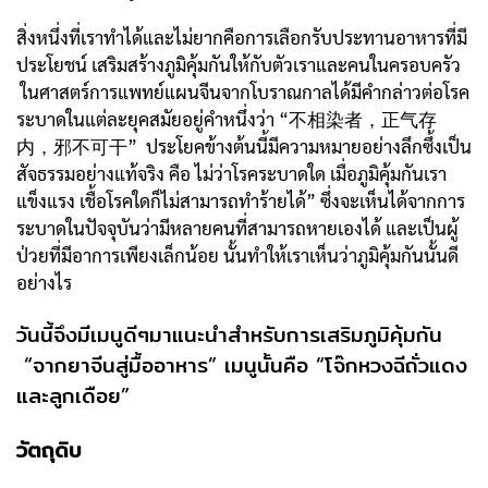
สิ่งหนึ่งที่เราทำได้และไม่ยากคือการเลือกรับประทานอาหารที่มี
ประโยชน์ เสริมสร้างภูมิคุ้มกันให้กับตัวเราและคนในครอบครัว
ในศาสตร์การแพทย์แผนจีนจากโบราณกาลได้มีคำกล่าวต่อโรค
ระบาดในแต่ละยุคสมัยอยู่คำหนึ่งว่า “不相染者，正气存
内，邪不可干” ประโยคข้างต้นนี้มีความหมายอย่างลึกซึ้งเป็น
สัจธรรมอย่างแท้จริง คือ ไม่ว่าโรคระบาดใด เมื่อภูมิคุ้มกันเรา
แข็งแรง เชื้อโรคใดก็ไม่สามารถทำร้ายได้” ซึ่งจะเห็นได้จากการ
ระบาดในปัจจุบันว่ามีหลายคนที่สามารถหายเองได้ และเป็นผู้
ป่วยที่มีอาการเพียงเล็กน้อย นั้นทำให้เราเห็นว่าภูมิคุ้มกันนั้นดี
อย่างไร
วันนี้จึงมีเมนูดีๆมาแนะนำสำหรับการเสริมภูมิคุ้มกัน
“จากยาจีนสู่มื้ออาหาร” เมนูนั้นคือ “โจ๊กหวงฉีถั่วแดง
และลูกเดือย”
วัตถุดิบ