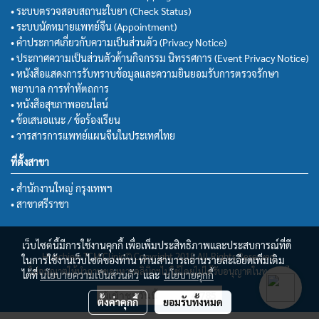
• ระบบตรวจสอบสถานะใบยา (Check Status)
• ระบบนัดหมายแพทย์จีน (Appointment)
• คำประกาศเกี่ยวกับความเป็นส่วนตัว (Privacy Notice)
• ประกาศความเป็นส่วนตัวด้านกิจกรรม นิทรรศการ (Event Privacy Notice)
• หนังสือแสดงการรับทราบข้อมูลและความยินยอมรับการตรวจรักษา
พยาบาล การทำหัตถการ
• หนังสือสุขภาพออนไลน์
• ข้อเสนอแนะ / ข้อร้องเรียน
• วารสารการแพทย์แผนจีนในประเทศไทย
ที่ตั้งสาขา
• สำนักงานใหญ่ กรุงเทพฯ
• สาขาศรีราชา
เว็บไซต์นี้มีการใช้งานคุกกี้ เพื่อเพิ่มประสิทธิภาพและประสบการณ์ที่ดี
Huachiew TCM Clinic© Copyright 2018 All Rights Reserved.
ในการใช้งานเว็บไซต์ของท่าน ท่านสามารถอ่านรายละเอียดเพิ่มเติม
ไม่อนุญาตให้นำภาพของทางคลินิกฯไปใช้โดยไม่ได้รับอนุญาตในทุกกรณี
ได้ที่
นโยบายความเป็นส่วนตัว
และ
นโยบายคุกกี้
ผู้เข้าชมวันนี้
4,785
ตั้งค่าคุกกี้
ยอมรับทั้งหมด