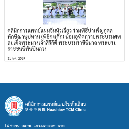
คลินิกการแพทย์แผนจีนหัวเฉียว ร่วมพิธีบำเพ็ญกุศล
ทักษิณานุปทาน (พิธีกงเต๊ก) น้อมอุทิศถวายพระบรมศพ
สมเด็จพระนางเจ้าสิริกิติ์ พระบรมราชินีนาถ พระบรม
ราชชนนีพันปีหลวง
31 ก.ค. 2569
14 ซอยนาคเกษม แขวงคลองมหานาค