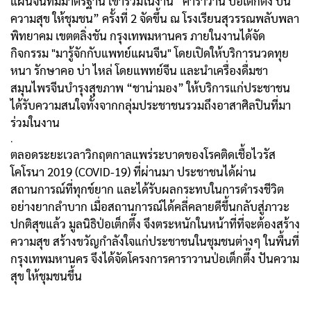
แผนจีนที่มีมาตรฐาน เข้าร่วมในงาน “คาราวาน ป่อเต็กตึ๊ง ปัน
ความสุข ให้ชุมชน” ครั้งที่ 2 จัดขึ้น ณ โรงเรียนสุวรรณพลับพลา
พิทยาคม เขตตลิ่งชัน กรุงเทพมหานคร ภายในงานได้จัด
กิจกรรม "มารู้จักกับแพทย์แผนจีน" โดยเปิดให้บริการนวดทุย
หนา รักษาคอ บ่า ไหล่ โดยแพทย์จีน และนำเครื่องดื่มชา
สมุนไพรจีนบำรุงสุขภาพ “ชาน่ามอง” ให้บริการแก่ประชาชน
ได้รับความสนใจทั้งจากกลุ่มประชาชนรวมถึงอาสาศิลปินที่มา
ร่วมในงาน
.
ตลอดระยะเวลาวิกฤตกาลแพร่ระบาดของโรคติดเชื้อไวรัส
โคโรนา 2019 (COVID-19) ที่ผ่านมา ประชาชนได้ผ่าน
สถานการณ์ที่ทุกข์ยาก และได้รับผลกระทบในการดำรงชีวิต
อย่างยากลำบาก เมื่อสถานการณ์ได้คลี่คลายดีขึ้นกลับสู่ภาวะ
ปกติสุขแล้ว มูลนิธิป่อเต็กตึ๊ง จึงตระหนักในหน้าที่ที่จะต้องสร้าง
ความสุข สร้างขวัญกำลังใจแก่ประชาชนในชุมชนต่างๆ ในพื้นที่
กรุงเทพมหานคร จึงได้จัดโครงการคาราวานป่อเต็กตึ๊ง ปันความ
สุข ให้ชุมชนขึ้น