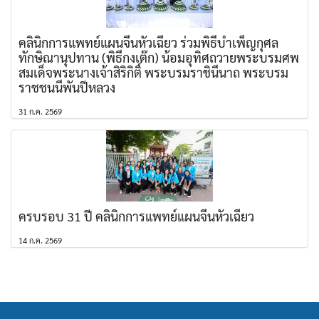
คลินิกการแพทย์แผนจีนหัวเฉียว ร่วมพิธีบำเพ็ญกุศล
ทักษิณานุปทาน (พิธีกงเต๊ก) น้อมอุทิศถวายพระบรมศพ
สมเด็จพระนางเจ้าสิริกิติ์ พระบรมราชินีนาถ พระบรม
ราชชนนีพันปีหลวง
31 ก.ค. 2569
ครบรอบ 31 ปี คลินิกการแพทย์แผนจีนหัวเฉียว
14 ก.ค. 2569