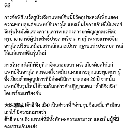
พิธี
การจัดพิธีไหว้ครูหัวเฉียวแพทย์จีนนี้มีวัตถุประสงค์เพื่อแสดง
ความขอบคุณต่อแพทย์จีนอาวุโส และเป็นโอกาสอันดีให้แพทย์
จีนรุ่นใหม่ได้แสดงความเคารพ แสดงความกตัญญูกตเวทีต่อ
ครูบาอาจารย์ผู้ประสิทธิ์ประสาทวิชาความรู้ เพราะแพทย์จีน
อาวุโสเปรียบเสมือนเสาหลักและเป็นรากฐานแห่งประสบการณ์
ให้แก่แพทย์จีนรุ่นใหม่
ภายในงานได้มีพิธีมุทิตาจิตและมอบรางวัลเกียรติยศให้แก่
แพทย์จีนอาวุโส ศ.พจ.หลี่จงหมิน แผนกกระดูกและทุยหนา ผู้
ซึ่งเปี่ยมด้วยคุณูปการที่มีต่อคลินิกฯ มาตลอด 26 ปี จากนั้น
แพทย์จีนรุ่นใหม่ได้ร่วมกันกล่าวคำปฏิญาณตน “ต้าอีจิงเฉิง”
โดยพร้อมเพรียงกัน
大医精诚 (ต้าอี จิง เฉิง)
เป็นตำราที่ "ท่านซุนซือเหมี่ยว" เขียน
เอาไว้ มีความหมายว่า
ต้าอี
หมายถึง แพทย์ที่มีทั้งทักษะความสามารถ และเป็นผู้ที่มี
คุณธรรมอันสูงส่ง