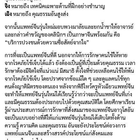
จิง
หมายถึง เทคนิคเฉพาะด้านที่ฝึกอย่างชำนาญ
เฉิง
หมายถึง คุณธรรมอันสูงส่ง
จากนั้นแพทย์จีนรุ่นใหม่มอบพวงมาลัยและยกน้ำชาให้อาจารย์
และกล่าวคำขวัญของคลินิกฯ เป็นภาษาจีนพร้อมกัน คือ
“บริการปวงชนด้วยความซื่อสัตย์จากใจ”
การที่จะเป็นแพทย์จีนที่ดี นอกจากให้การรักษาคนไข้ให้หาย
จากโรคภัยไข้เจ็บได้แล้ว ยังต้องเป็นผู้ที่เปี่ยมด้วยคุณธรรม เวลา
รักษาต้องมีจิตใจที่แน่วแน่ มีสมาธิ ตั้งใจที่ช่วยเหลือคนไข้ให้พ้น
จากโรคภัยไข้เจ็บ โดยปราศจากข้อแม้ใด ๆ และดูแลคนไข้ทุก
คนดั่งญาติมิตรของตนเอง หลังจากพิธีไหว้ครูหัวเฉียวแพทย์จีน
จะทำให้แพทย์จีนรุ่นใหม่ได้เรียนรู้ว่ากว่าจะเป็นแพทย์จีนที่เก่ง
และมีคุณธรรมต้องประกอบไปด้วยคุณสมบัติใด โดยศึกษาเรียน
รู้ผ่านประสบการณ์การรักษาที่สั่งสมมาของแพทย์จีนอาวุโสอัน
จะเป็นแบบอย่างที่ดีให้แก่แพทย์จีนรุ่นใหม่ได้เติบโตทั้งด้าน
ความรู้ ความคิด และคุณธรรม อันจะยังประโยชน์ต่อวงการ
แพทย์แผนจีนและสร้างสรรค์ประโยชน์แก่สังคมและ