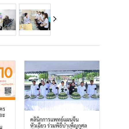
ัคร
ถอะ
คลินิกการแพทย์แผนจีน
หัวเฉียว ร่วมพิธีบำเพ็ญกุศล
น