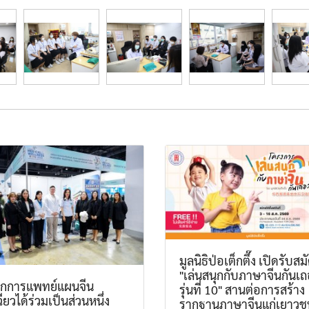
มูลนิธิป่อเต็กตึ๊ง เปิดรับสม
"เล่นสนุกกับภาษาจีนกันเ
นิกการแพทย์แผนจีน
รุ่นที่ 10" สานต่อการสร้าง
ฉียวได้ร่วมเป็นส่วนหนึ่ง
รากฐานภาษาจีนแก่เยาวช