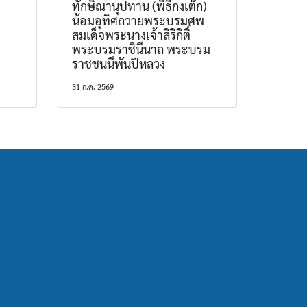
ทักษิณานุปทาน (พิธีกงเต๊ก)
น้อมอุทิศถวายพระบรมศพ
สมเด็จพระนางเจ้าสิริกิติ์
พระบรมราชินีนาถ พระบรม
ราชชนนีพันปีหลวง
31 ก.ค. 2569