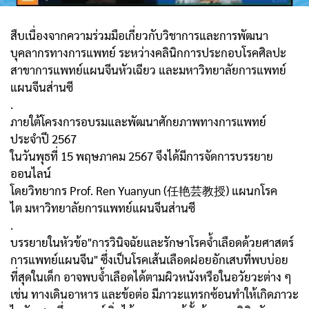
สืบเนื่องจากความร่วมมือเกี่ยวกับวิชาการและการพัฒนา
บุคลากรทางการแพทย์
ระหว่างคลินิกการประกอบโรคศิลปะ
สาขาการแพทย์แผนจีนหัวเฉียว
และมหาวิทยาลัยการแพทย์
แผนจีนส่านซี
.
ภายใต้โครงการอบรมและพัฒนาศักยภาพทางการแพทย์
ประจำปี 2567
ในวันพุธที่ 15 พฤษภาคม 2567 จึงได้มีการจัดการบรรยาย
ออนไลน์
โดยวิทยากร Prof. Ren Yuanyun (任艳芸教授) แผนกโรค
ไต
มหาวิทยาลัยการแพทย์แผนจีนส่านซี
.
บรรยายในหัวข้อ"การวินิจฉัยและรักษาโรคจ้ำเลือดด้วยศาสตร์
การแพทย์แผนจีน" ซึ่งเป็นโรคเส้นเลือดฝอยอักเสบที่พบบ่อย
ที่สุดในเด็ก อาจพบจ้ำเลือดได้ตามผิวหนัง
หรือในอวัยวะต่าง ๆ
เช่น ทางเดินอาหาร และข้อต่อ มีภาวะแทรกซ้อนทำให้เกิดภาวะ