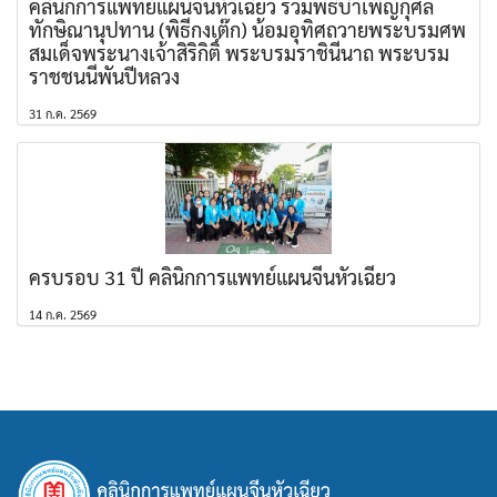
คลินิกการแพทย์แผนจีนหัวเฉียว ร่วมพิธีบำเพ็ญกุศล
ทักษิณานุปทาน (พิธีกงเต๊ก) น้อมอุทิศถวายพระบรมศพ
สมเด็จพระนางเจ้าสิริกิติ์ พระบรมราชินีนาถ พระบรม
ราชชนนีพันปีหลวง
31 ก.ค. 2569
ครบรอบ 31 ปี คลินิกการแพทย์แผนจีนหัวเฉียว
14 ก.ค. 2569