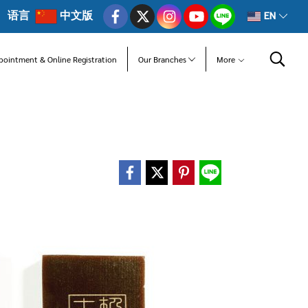
语言
中文版
EN
pointment & Online Registration
Our Branches
More