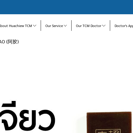
About Huachiew TCM
Our Service
Our TCM Doctor
Doctor's Ap
IAO (阿胶)