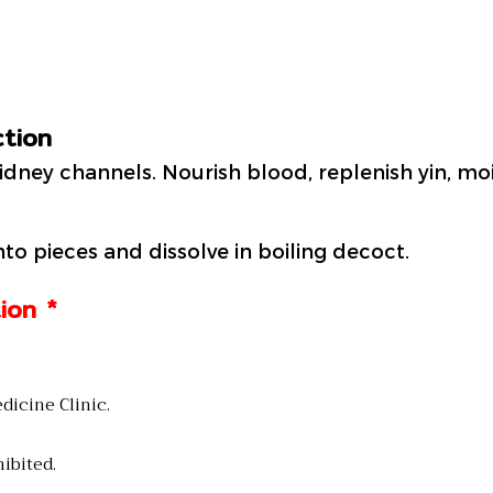
ction
 kidney channels. Nourish blood, replenish yin, m
nto pieces and dissolve in boiling decoct.
ion *
dicine Clinic.
ibited.