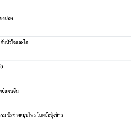
ของปอด
ยวกับหัวใจและไต
ัย
ทย์แผนจีน
รม บ๊ะจ่างสมุนไพร ในหม้อหุ้งข้าว