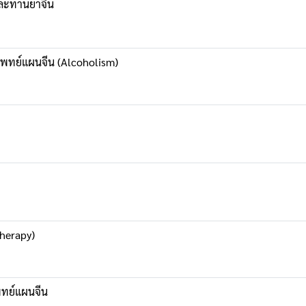
มและทานยาจีน
ธีแพทย์แผนจีน (Alcoholism)
herapy)
พทย์แผนจีน