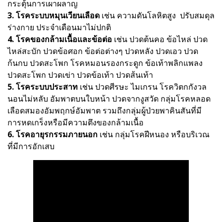
กระตุ้นการเผาผลาญ
3. โรคระบบหมุนเวียนเลือด
เช่น ความดันโลหิตสูง ปรับสมดุล
ร่างกาย ประจำเดือนมาไม่ปกติ
4. โรคของกล้ามเนื้อและข้อต่อ
เช่น ปวดต้นคอ ข้อไหล่ ปวด
ไหล่สะบัก ปวดข้อศอก ข้อต่อต่างๆ ปวดหลัง ปวดเอว ปวด
ก้นกบ ปวดสะโพก โรคหมอนรองกระดูก ข้อเท้าพลิกแพลง
ปวดสะโพก ปวดเข่า ปวดข้อเท้า ปวดส้นเท้า
5. โรคระบบประสาท
เช่น ปวดศีรษะ ไมเกรน โรควิตกกังวล
นอนไม่หลับ อัมพาตบนใบหน้า ปวดจากงูสวัด กลุ่มโรคหลอด
เลือดสมองอัมพฤกษ์อัมพาต รวมถึงกลุ่มผู้ป่วยพาคินสันที่มี
การหดเกร็งหรือมีความตึงของกล้ามเนื้อ
6. โรคอายุรกรรมภายนอก
เช่น กลุ่มโรคฝีหนอง หรือบริเวณ
ที่มีการอักเสบ