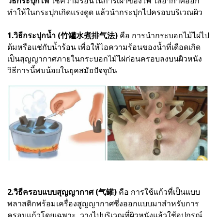
วิธีกระปุกไฟ
ใช้ความร้อนในการเผาของไฟ ไล่อากาศออก
ทําให้ในกระปุกเกิดแรงดูด แล้วนํากระปุกไปครอบบริเวณผิว
1.วิธีกระปุกน้ำ (竹罐水煮排气法)
คือ การนำกระบอกไม้ไผ่ไป
ต้มหรือแช่กับน้ำร้อน เพื่อให้ไอความร้อนของน้ำที่เดือดเกิด
เป็นสุญญากาศภายในกระบอกไม้ไผ่ก่อนครอบลงบนผิวหนัง
วิธีการนี้พบน้อยในยุคสมัยปัจจุบัน
2.วิธีครอบแบบสุญญากาศ (气罐)
คือ การใช้แก้วที่เป็นแบบ
พลาสติกพร้อมเครื่องสูญญากาศซึ่งออกแบบมาสำหรับการ
ครอบแก้วโดยเฉพาะ วางไปบริเวณที่ผิวหนังแล้วใช้อุปกรณ์