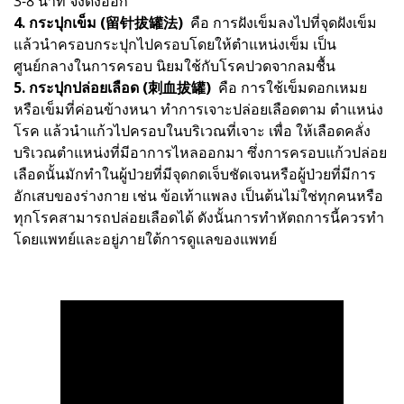
3-8 นาที จึงดึงออก
4. กระปุกเข็ม (留针拔罐法)
คือ การฝังเข็มลงไปที่จุดฝังเข็ม
แล้วนําครอบกระปุกไปครอบโดยให้ตําแหน่งเข็ม เป็น
ศูนย์กลางในการครอบ นิยมใช้กับโรคปวดจากลมชื้น
5. กระปุกปล่อยเลือด (刺血拔罐)
คือ การใช้เข็มดอกเหมย
หรือเข็มที่ค่อนข้างหนา ทําการเจาะปล่อยเลือดตาม ตําแหน่ง
โรค แล้วนําแก้วไปครอบในบริเวณที่เจาะ เพื่อ ให้เลือดคลั่ง
บริเวณตำแหน่งที่มีอาการไหลออกมา ซึ่งการครอบแก้วปล่อย
เลือดนั้นมักทำในผู้ป่วยที่มีจุดกดเจ็บชัดเจนหรือผู้ป่วยที่มีการ
อักเสบของร่างกาย เช่น ข้อเท้าแพลง เป็นต้นไม่ใช่ทุกคนหรือ
ทุกโรคสามารถปล่อยเลือดได้ ดังนั้นการทำหัตถการนี้ควรทำ
โดยแพทย์และอยู่ภายใต้การดูแลของแพทย์