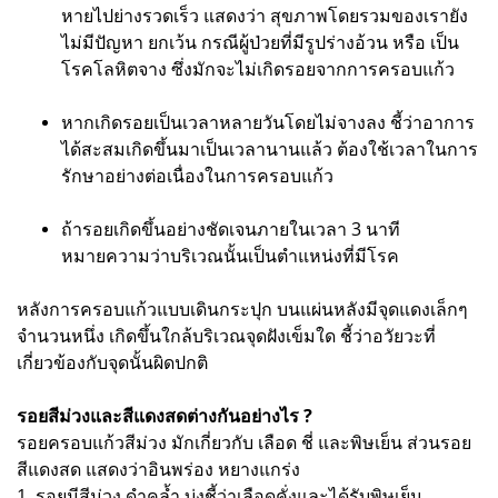
หายไปย่างรวดเร็ว แสดงว่า สุขภาพโดยรวมของเรายัง
ไม่มีปัญหา ยกเว้น กรณีผู้ป่วยที่มีรูปร่างอ้วน หรือ เป็น
โรคโลหิตจาง ซึ่งมักจะไม่เกิดรอยจากการครอบแก้ว
หากเกิดรอยเป็นเวลาหลายวันโดยไม่จางลง ชี้ว่าอาการ
ได้สะสมเกิดขึ้นมาเป็นเวลานานแล้ว ต้องใช้เวลาในการ
รักษาอย่างต่อเนื่องในการครอบแก้ว
ถ้ารอยเกิดขึ้นอย่างชัดเจนภายในเวลา 3 นาที
หมายความว่าบริเวณนั้นเป็นตำแหน่งที่มีโรค
หลังการครอบแก้วแบบเดินกระปุก บนแผ่นหลังมีจุดแดงเล็กๆ
จำนวนหนึ่ง เกิดขึ้นใกล้บริเวณจุดฝังเข็มใด ชี้ว่าอวัยวะที่
เกี่ยวข้องกับจุดนั้นผิดปกติ
รอยสีม่วงและสีแดงสดต่างกันอย่างไร ?
รอยครอบแก้วสีม่วง มักเกี่ยวกับ เลือด ชี่ และพิษเย็น ส่วนรอย
สีแดงสด แสดงว่าอินพร่อง หยางแกร่ง
1. รอยมีสีม่วง ดำคล้ำ บ่งชี้ว่าเลือดคั่งและได้รับพิษเย็น