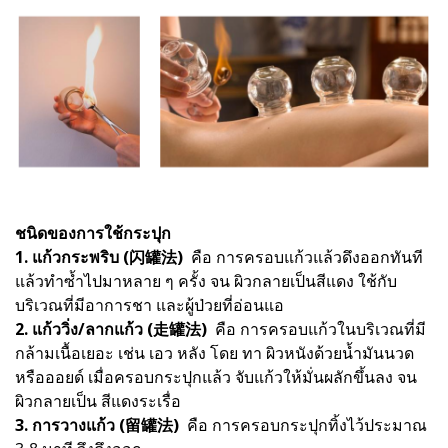
ชนิดของการใช้กระปุก
1. แก้วกระพริบ (闪罐法)
คือ การครอบแก้วแล้วดึงออกทันที
แล้วทําซ้ำไปมาหลาย ๆ ครั้ง จน ผิวกลายเป็นสีแดง ใช้กับ
บริเวณที่มีอาการชา และผู้ป่วยที่อ่อนแอ
2. แก้ววิ่ง/ลากแก้ว (走罐法)
คือ การครอบแก้วในบริเวณที่มี
กล้ามเนื้อเยอะ เช่น เอว หลัง โดย ทา ผิวหนังด้วยน้ำมันนวด
หรือออยด์ เมื่อครอบกระปุกแล้ว จับแก้วให้มั่นผลักขึ้นลง จน
ผิวกลายเป็น สีแดงระเรื่อ
3. การวางแก้ว (留罐法)
คือ การครอบกระปุกทิ้งไว้ประมาณ