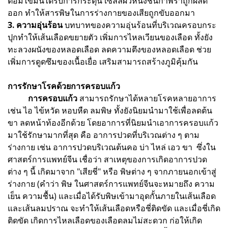
ต่อมไขมันได้รับการกระตุ้น เซลล์ผิวหนังชั้นกําพร้าถูกผลัด
ออก ทําให้สารพิษในการร่างกายของเสียถูกขับออกมา
3. ความอุ่นร้อน
บทบาทของความอุ่นร้อนที่บริเวณครอบกระ
ปุกทําให้เส้นเลือดขยายตัว เพิ่มการไหลเวียนของเลือด ทั้งยัง
ทะลวงผนังของหลอดเลือด ลดความตึงของหลอดเลือด ช่วย
เพิ่มการดูดซึมของเนื้อเยื่อ เสริมสามารถสร้างภูมิคุ้มกัน
การรักษาโรคด้วยการครอบแก้ว
การครอบแก้ว
สามารถรักษาได้หลายโรคหลายอาการ
เช่น ไอ ไข้หวัด หอบหืด ลมพิษ ทั้งยังนิยมนำมาใช้เพื่อลดต้น
ขา ลดหน้าท้องอีกด้วย โดยอาการที่นิยมนำเอาการครอบแก้ว
มาใช้รักษามากที่สุด คือ อาการปวดที่บริเวณต่าง ๆ ตาม
ร่างกาย เช่น อาการปวดบริเวณต้นคอ บ่า ไหล่ เอว ขา ซึ่งใน
ศาสตร์การแพทย์จีน เชื่อว่า สาเหตุของการเกิดอาการปวด
ต่าง ๆ นี้ เกิดมาจาก "เสียชี่" หรือ พิษต่าง ๆ จากภายนอกเข้าสู่
ร่างกาย (คำว่า พิษ ในศาสตร์การแพทย์จีนจะหมายถึง ความ
เย็น ความชื้น) และเมื่อได้รับพิษเข้ามาอุดกั้นภายในเส้นเลือด
และเส้นลมปราณ จะทำให้เส้นเลือดหรือชี่ติดขัด และเมื่อชี่เกิด
ติดขัด เกิดการไหลเลือดของเลือดลมไม่สะดวก ก่อให้เกิด