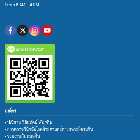
From 8 AM – 4 PM
@huachiewtcm
องค์กร
• ปณิธาน วิสัยทัศน์ พันธกิจ
• การตรวจวินิจฉัยโรคด้วยศาสตร์การแพทย์แผนจีน
• ร่วมงานกับหมอจีน