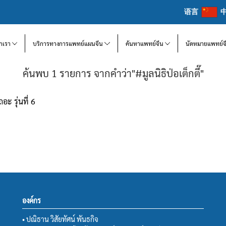
语言
จักเรา
บริการทางการแพทย์แผนจีน
ค้นหาแพทย์จีน
นัดหมายแพทย์จ
ค้นพบ 1 รายการ จากคำว่า"#มูลนิธิป่อเต็กตึ๊"
ะ รุ่นที่ 6
องค์กร
• ปณิธาน วิสัยทัศน์ พันธกิจ