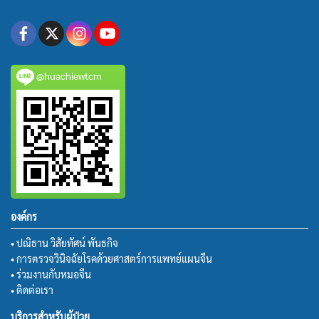
@huachiewtcm
องค์กร
• ปณิธาน วิสัยทัศน์ พันธกิจ
• การตรวจวินิจฉัยโรคด้วยศาสตร์การแพทย์แผนจีน
• ร่วมงานกับหมอจีน
• ติดต่อเรา
บริการสำหรับผู้ป่วย