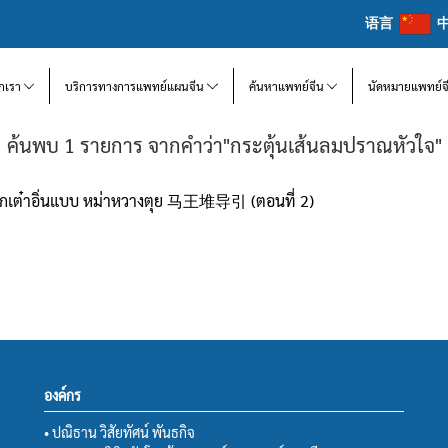
语言
จักเรา
บริการทางการแพทย์แผนจีน
ค้นหาแพทย์จีน
นัดหมายแพทย์จ
ค้นพบ 1 รายการ จากคำว่า"กระตุ้นเส้นลมปราณหัวใจ"
รฝึกเต๋าอิ่นแบบ หม่าหวางตุย 马王堆导引 (ตอนที่ 2)
องค์กร
• ปณิธาน วิสัยทัศน์ พันธกิจ