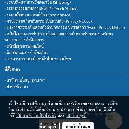
• ระบบติดตามการจัดส่งยาจีน (Shipping)
• ระบบตรวจสอบสถานะใบยา (Check Status)
• ระบบนัดหมายแพทย์จีน (Appointment)
• คำประกาศเกี่ยวกับความเป็นส่วนตัว (Privacy Notice)
• ประกาศความเป็นส่วนตัวด้านกิจกรรม นิทรรศการ (Event Privacy Notice)
• หนังสือแสดงการรับทราบข้อมูลและความยินยอมรับการตรวจรักษา
พยาบาล การทำหัตถการ
• หนังสือสุขภาพออนไลน์
• ข้อเสนอแนะ / ข้อร้องเรียน
• วารสารการแพทย์แผนจีนในประเทศไทย
ที่ตั้งสาขา
• สำนักงานใหญ่ กรุงเทพฯ
• สาขาศรีราชา
เว็บไซต์นี้มีการใช้งานคุกกี้ เพื่อเพิ่มประสิทธิภาพและประสบการณ์ที่ดี
Huachiew TCM Clinic© Copyright 2018 All Rights Reserved.
ในการใช้งานเว็บไซต์ของท่าน ท่านสามารถอ่านรายละเอียดเพิ่มเติม
ไม่อนุญาตให้นำภาพของทางคลินิกฯไปใช้โดยไม่ได้รับอนุญาตในทุกกรณี
ได้ที่
นโยบายความเป็นส่วนตัว
และ
นโยบายคุกกี้
ผู้เข้าชมวันนี้
4,764
ตั้งค่าคุกกี้
ยอมรับทั้งหมด