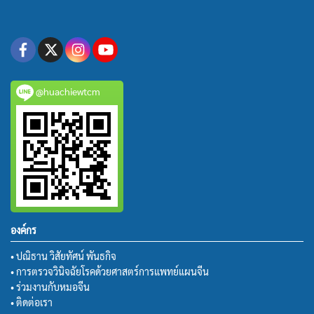
@huachiewtcm
องค์กร
• ปณิธาน วิสัยทัศน์ พันธกิจ
• การตรวจวินิจฉัยโรคด้วยศาสตร์การแพทย์แผนจีน
• ร่วมงานกับหมอจีน
• ติดต่อเรา