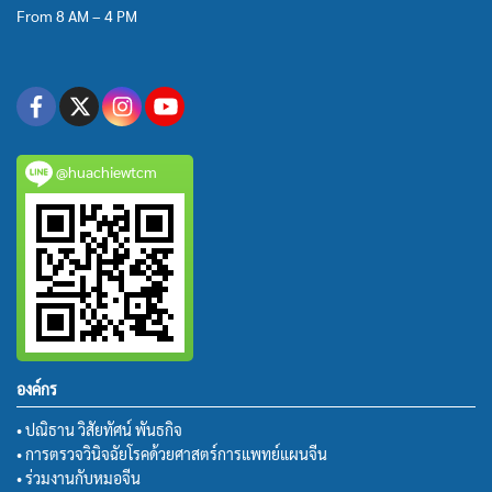
From 8 AM – 4 PM
@huachiewtcm
องค์กร
• ปณิธาน วิสัยทัศน์ พันธกิจ
• การตรวจวินิจฉัยโรคด้วยศาสตร์การแพทย์แผนจีน
• ร่วมงานกับหมอจีน