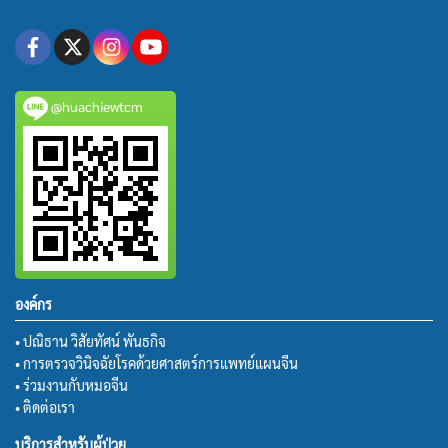
@huachiewtcm
องค์กร
• ปณิธาน วิสัยทัศน์ พันธกิจ
• การตรวจวินิจฉัยโรคด้วยศาสตร์การแพทย์แผนจีน
• ร่วมงานกับหมอจีน
• ติดต่อเรา
บริการสำหรับผู้ป่วย