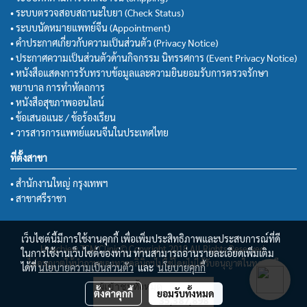
• ระบบตรวจสอบสถานะใบยา (Check Status)
• ระบบนัดหมายแพทย์จีน (Appointment)
• คำประกาศเกี่ยวกับความเป็นส่วนตัว (Privacy Notice)
• ประกาศความเป็นส่วนตัวด้านกิจกรรม นิทรรศการ (Event Privacy Notice)
• หนังสือแสดงการรับทราบข้อมูลและความยินยอมรับการตรวจรักษา
พยาบาล การทำหัตถการ
• หนังสือสุขภาพออนไลน์
• ข้อเสนอแนะ / ข้อร้องเรียน
• วารสารการแพทย์แผนจีนในประเทศไทย
ที่ตั้งสาขา
• สำนักงานใหญ่ กรุงเทพฯ
• สาขาศรีราชา
เว็บไซต์นี้มีการใช้งานคุกกี้ เพื่อเพิ่มประสิทธิภาพและประสบการณ์ที่ดี
Huachiew TCM Clinic© Copyright 2018 All Rights Reserved.
ในการใช้งานเว็บไซต์ของท่าน ท่านสามารถอ่านรายละเอียดเพิ่มเติม
ไม่อนุญาตให้นำภาพของทางคลินิกฯไปใช้โดยไม่ได้รับอนุญาตในทุกกรณี
ได้ที่
นโยบายความเป็นส่วนตัว
และ
นโยบายคุกกี้
ผู้เข้าชมทั้งหมด
ตั้งค่าคุกกี้
ยอมรับทั้งหมด
35,387,898