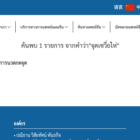
语言
จักเรา
บริการทางการแพทย์แผนจีน
ค้นหาแพทย์จีน
นัดหมายแพทย์จ
ค้นพบ 1 รายการ จากคำว่า"จุดเซวี่ยไห่"
ยการนวดกดจุด
องค์กร
• ปณิธาน วิสัยทัศน์ พันธกิจ