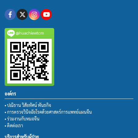
@huachiewtcm
องค์กร
• ปณิธาน วิสัยทัศน์ พันธกิจ
• การตรวจวินิจฉัยโรคด้วยศาสตร์การแพทย์แผนจีน
• ร่วมงานกับหมอจีน
• ติดต่อเรา
บริการสำหรับผู้ป่วย