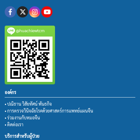
@huachiewtcm
องค์กร
• ปณิธาน วิสัยทัศน์ พันธกิจ
• การตรวจวินิจฉัยโรคด้วยศาสตร์การแพทย์แผนจีน
• ร่วมงานกับหมอจีน
• ติดต่อเรา
บริการสำหรับผู้ป่วย