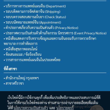
• บริการทางการแพทย์แผนจีน (Department)
• ระบบติดตามการจัดส่งยาจีน (Shipping)
• ระบบตรวจสอบสถานะใบยา (Check Status)
• ระบบนัดหมายแพทย์จีน (Appointment)
• คำประกาศเกี่ยวกับความเป็นส่วนตัว (Privacy Notice)
• ประกาศความเป็นส่วนตัวด้านกิจกรรม นิทรรศการ (Event Privacy Notice)
• หนังสือแสดงการรับทราบข้อมูลและความยินยอมรับการตรวจรักษา
พยาบาล การทำหัตถการ
• หนังสือสุขภาพออนไลน์
• ข้อเสนอแนะ / ข้อร้องเรียน
• วารสารการแพทย์แผนจีนในประเทศไทย
ที่ตั้งสาขา
• สำนักงานใหญ่ กรุงเทพฯ
• สาขาศรีราชา
เว็บไซต์นี้มีการใช้งานคุกกี้ เพื่อเพิ่มประสิทธิภาพและประสบการณ์ที่ดี
Huachiew TCM Clinic© Copyright 2018 All Rights Reserved.
ในการใช้งานเว็บไซต์ของท่าน ท่านสามารถอ่านรายละเอียดเพิ่มเติม
ไม่อนุญาตให้นำภาพของทางคลินิกฯไปใช้โดยไม่ได้รับอนุญาตในทุกกรณี
ได้ที่
นโยบายความเป็นส่วนตัว
และ
นโยบายคุกกี้