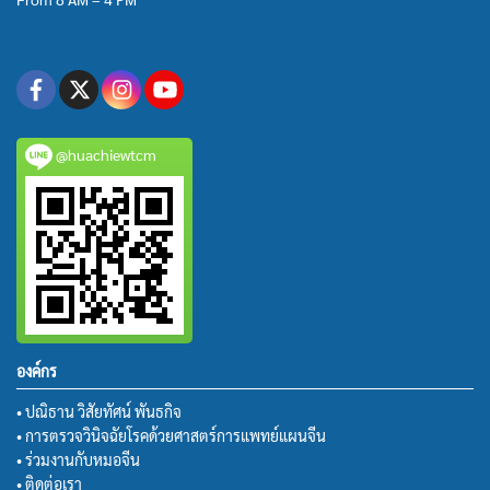
@huachiewtcm
องค์กร
• ปณิธาน วิสัยทัศน์ พันธกิจ
• การตรวจวินิจฉัยโรคด้วยศาสตร์การแพทย์แผนจีน
• ร่วมงานกับหมอจีน
• ติดต่อเรา