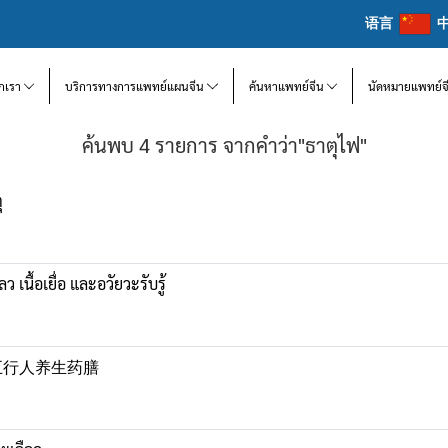
语言
จักเรา
บริการทางการแพทย์แผนจีน
ค้นหาแพทย์จีน
นัดหมายแพทย์จ
ค้นพบ 4 รายการ จากคำว่า"ธาตุไฟ"
ุ
 เนื้อเยื่อ และอวัยวะรับรู้
ุ 中医五行人养生药膳