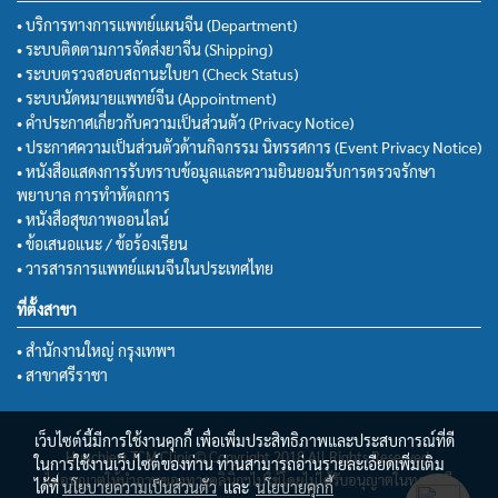
• บริการทางการแพทย์แผนจีน (Department)
• ระบบติดตามการจัดส่งยาจีน (Shipping)
• ระบบตรวจสอบสถานะใบยา (Check Status)
• ระบบนัดหมายแพทย์จีน (Appointment)
• คำประกาศเกี่ยวกับความเป็นส่วนตัว (Privacy Notice)
• ประกาศความเป็นส่วนตัวด้านกิจกรรม นิทรรศการ (Event Privacy Notice)
• หนังสือแสดงการรับทราบข้อมูลและความยินยอมรับการตรวจรักษา
พยาบาล การทำหัตถการ
• หนังสือสุขภาพออนไลน์
• ข้อเสนอแนะ / ข้อร้องเรียน
• วารสารการแพทย์แผนจีนในประเทศไทย
ที่ตั้งสาขา
• สำนักงานใหญ่ กรุงเทพฯ
• สาขาศรีราชา
เว็บไซต์นี้มีการใช้งานคุกกี้ เพื่อเพิ่มประสิทธิภาพและประสบการณ์ที่ดี
Huachiew TCM Clinic© Copyright 2018 All Rights Reserved.
ในการใช้งานเว็บไซต์ของท่าน ท่านสามารถอ่านรายละเอียดเพิ่มเติม
ไม่อนุญาตให้นำภาพของทางคลินิกฯไปใช้โดยไม่ได้รับอนุญาตในทุกกรณี
ได้ที่
นโยบายความเป็นส่วนตัว
และ
นโยบายคุกกี้