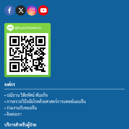
@huachiewtcm
องค์กร
• ปณิธาน วิสัยทัศน์ พันธกิจ
• การตรวจวินิจฉัยโรคด้วยศาสตร์การแพทย์แผนจีน
• ร่วมงานกับหมอจีน
• ติดต่อเรา
บริการสำหรับผู้ป่วย