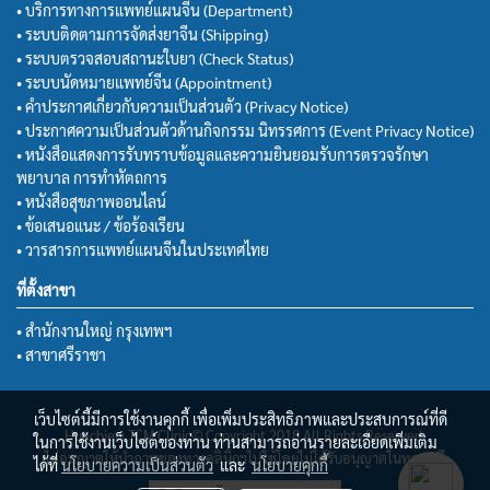
• บริการทางการแพทย์แผนจีน (Department)
• ระบบติดตามการจัดส่งยาจีน (Shipping)
• ระบบตรวจสอบสถานะใบยา (Check Status)
• ระบบนัดหมายแพทย์จีน (Appointment)
• คำประกาศเกี่ยวกับความเป็นส่วนตัว (Privacy Notice)
• ประกาศความเป็นส่วนตัวด้านกิจกรรม นิทรรศการ (Event Privacy Notice)
• หนังสือแสดงการรับทราบข้อมูลและความยินยอมรับการตรวจรักษา
พยาบาล การทำหัตถการ
• หนังสือสุขภาพออนไลน์
• ข้อเสนอแนะ / ข้อร้องเรียน
• วารสารการแพทย์แผนจีนในประเทศไทย
ที่ตั้งสาขา
• สำนักงานใหญ่ กรุงเทพฯ
• สาขาศรีราชา
เว็บไซต์นี้มีการใช้งานคุกกี้ เพื่อเพิ่มประสิทธิภาพและประสบการณ์ที่ดี
Huachiew TCM Clinic© Copyright 2018 All Rights Reserved.
ในการใช้งานเว็บไซต์ของท่าน ท่านสามารถอ่านรายละเอียดเพิ่มเติม
ไม่อนุญาตให้นำภาพของทางคลินิกฯไปใช้โดยไม่ได้รับอนุญาตในทุกกรณี
ได้ที่
นโยบายความเป็นส่วนตัว
และ
นโยบายคุกกี้