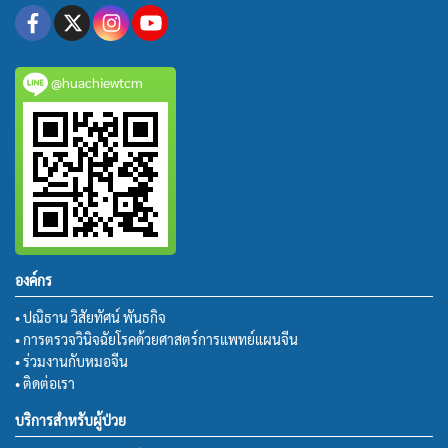
@huachiewtcm
องค์กร
• ปณิธาน วิสัยทัศน์ พันธกิจ
• การตรวจวินิจฉัยโรคด้วยศาสตร์การแพทย์แผนจีน
• ร่วมงานกับหมอจีน
• ติดต่อเรา
บริการสำหรับผู้ป่วย