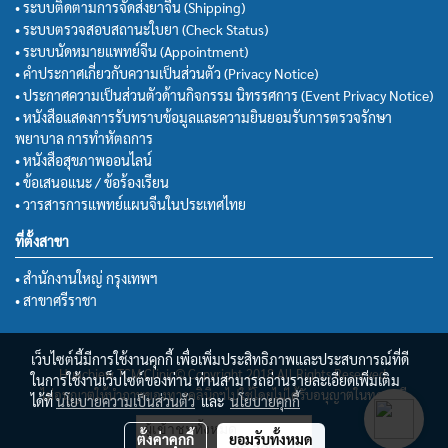
• ระบบติดตามการจัดส่งยาจีน (Shipping)
• ระบบตรวจสอบสถานะใบยา (Check Status)
• ระบบนัดหมายแพทย์จีน (Appointment)
• คำประกาศเกี่ยวกับความเป็นส่วนตัว (Privacy Notice)
• ประกาศความเป็นส่วนตัวด้านกิจกรรม นิทรรศการ (Event Privacy Notice)
• หนังสือแสดงการรับทราบข้อมูลและความยินยอมรับการตรวจรักษา
พยาบาล การทำหัตถการ
• หนังสือสุขภาพออนไลน์
• ข้อเสนอแนะ / ข้อร้องเรียน
• วารสารการแพทย์แผนจีนในประเทศไทย
ที่ตั้งสาขา
• สำนักงานใหญ่ กรุงเทพฯ
• สาขาศรีราชา
เว็บไซต์นี้มีการใช้งานคุกกี้ เพื่อเพิ่มประสิทธิภาพและประสบการณ์ที่ดี
Huachiew TCM Clinic© Copyright 2018 All Rights Reserved.
ในการใช้งานเว็บไซต์ของท่าน ท่านสามารถอ่านรายละเอียดเพิ่มเติม
ไม่อนุญาตให้นำภาพของทางคลินิกฯไปใช้โดยไม่ได้รับอนุญาตในทุกกรณี
ได้ที่
นโยบายความเป็นส่วนตัว
และ
นโยบายคุกกี้
ผู้เข้าชมทั้งหมด
ตั้งค่าคุกกี้
ยอมรับทั้งหมด