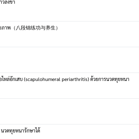
้าวลงขา
ารรักษาสุขภาพ（八段锦练功与养生）
ไหล่อักเสบ (scapulohumeral periarthritis) ด้วยการนวดทุยหนา
สบ นวดทุยหนารักษาได้