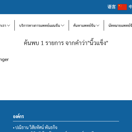
语言
จักเรา
บริการทางการแพทย์แผนจีน
ค้นหาแพทย์จีน
นัดหมายแพทย์จ
ค้นพบ 1 รายการ จากคำว่า"นิ้วแข็ง"
inger
องค์กร
• ปณิธาน วิสัยทัศน์ พันธกิจ