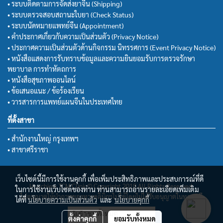
• ระบบติดตามการจัดส่งยาจีน (Shipping)
• ระบบตรวจสอบสถานะใบยา (Check Status)
• ระบบนัดหมายแพทย์จีน (Appointment)
• คำประกาศเกี่ยวกับความเป็นส่วนตัว (Privacy Notice)
• ประกาศความเป็นส่วนตัวด้านกิจกรรม นิทรรศการ (Event Privacy Notice)
• หนังสือแสดงการรับทราบข้อมูลและความยินยอมรับการตรวจรักษา
พยาบาล การทำหัตถการ
• หนังสือสุขภาพออนไลน์
• ข้อเสนอแนะ / ข้อร้องเรียน
• วารสารการแพทย์แผนจีนในประเทศไทย
ที่ตั้งสาขา
• สำนักงานใหญ่ กรุงเทพฯ
• สาขาศรีราชา
เว็บไซต์นี้มีการใช้งานคุกกี้ เพื่อเพิ่มประสิทธิภาพและประสบการณ์ที่ดี
Huachiew TCM Clinic© Copyright 2018 All Rights Reserved.
ในการใช้งานเว็บไซต์ของท่าน ท่านสามารถอ่านรายละเอียดเพิ่มเติม
ไม่อนุญาตให้นำภาพของทางคลินิกฯไปใช้โดยไม่ได้รับอนุญาตในทุกกรณี
ได้ที่
นโยบายความเป็นส่วนตัว
และ
นโยบายคุกกี้
ผู้เข้าชมทั้งหมด
ตั้งค่าคุกกี้
ยอมรับทั้งหมด