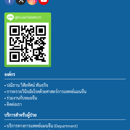
@huachiewtcm
องค์กร
• ปณิธาน วิสัยทัศน์ พันธกิจ
• การตรวจวินิจฉัยโรคด้วยศาสตร์การแพทย์แผนจีน
• ร่วมงานกับหมอจีน
• ติดต่อเรา
บริการสำหรับผู้ป่วย
• บริการทางการแพทย์แผนจีน (Department)