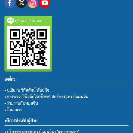
@huachiewtcm
องค์กร
• ปณิธาน วิสัยทัศน์ พันธกิจ
• การตรวจวินิจฉัยโรคด้วยศาสตร์การแพทย์แผนจีน
• ร่วมงานกับหมอจีน
• ติดต่อเรา
บริการสำหรับผู้ป่วย
• บริการทางการแพทย์แผนจีน (Department)