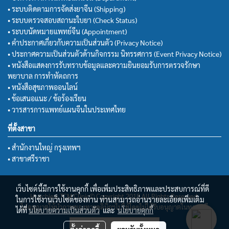
• ระบบติดตามการจัดส่งยาจีน (Shipping)
• ระบบตรวจสอบสถานะใบยา (Check Status)
• ระบบนัดหมายแพทย์จีน (Appointment)
• คำประกาศเกี่ยวกับความเป็นส่วนตัว (Privacy Notice)
• ประกาศความเป็นส่วนตัวด้านกิจกรรม นิทรรศการ (Event Privacy Notice)
• หนังสือแสดงการรับทราบข้อมูลและความยินยอมรับการตรวจรักษา
พยาบาล การทำหัตถการ
• หนังสือสุขภาพออนไลน์
• ข้อเสนอแนะ / ข้อร้องเรียน
• วารสารการแพทย์แผนจีนในประเทศไทย
ที่ตั้งสาขา
• สำนักงานใหญ่ กรุงเทพฯ
• สาขาศรีราชา
เว็บไซต์นี้มีการใช้งานคุกกี้ เพื่อเพิ่มประสิทธิภาพและประสบการณ์ที่ดี
Huachiew TCM Clinic© Copyright 2018 All Rights Reserved.
ในการใช้งานเว็บไซต์ของท่าน ท่านสามารถอ่านรายละเอียดเพิ่มเติม
ไม่อนุญาตให้นำภาพของทางคลินิกฯไปใช้โดยไม่ได้รับอนุญาตในทุกกรณี
ได้ที่
นโยบายความเป็นส่วนตัว
และ
นโยบายคุกกี้
ผู้เข้าชมวันนี้
1