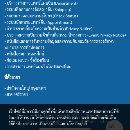
• บริการทางการแพทย์แผนจีน (Department)
• ระบบติดตามการจัดส่งยาจีน (Shipping)
• ระบบตรวจสอบสถานะใบยา (Check Status)
• ระบบนัดหมายแพทย์จีน (Appointment)
• คำประกาศเกี่ยวกับความเป็นส่วนตัว (Privacy Notice)
• ประกาศความเป็นส่วนตัวด้านกิจกรรม นิทรรศการ (Event Privacy Notice)
• หนังสือแสดงการรับทราบข้อมูลและความยินยอมรับการตรวจรักษา
พยาบาล การทำหัตถการ
• หนังสือสุขภาพออนไลน์
• ข้อเสนอแนะ / ข้อร้องเรียน
• วารสารการแพทย์แผนจีนในประเทศไทย
ที่ตั้งสาขา
• สำนักงานใหญ่ กรุงเทพฯ
• สาขาศรีราชา
เว็บไซต์นี้มีการใช้งานคุกกี้ เพื่อเพิ่มประสิทธิภาพและประสบการณ์ที่ดี
Huachiew TCM Clinic© Copyright 2018 All Rights Reserved.
ในการใช้งานเว็บไซต์ของท่าน ท่านสามารถอ่านรายละเอียดเพิ่มเติม
ไม่อนุญาตให้นำภาพของทางคลินิกฯไปใช้โดยไม่ได้รับอนุญาตในทุกกรณี
ได้ที่
นโยบายความเป็นส่วนตัว
และ
นโยบายคุกกี้