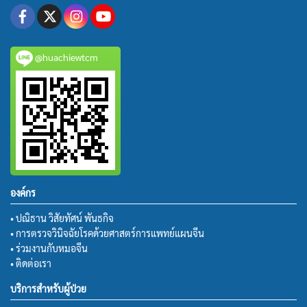
@huachiewtcm
องค์กร
• ปณิธาน วิสัยทัศน์ พันธกิจ
• การตรวจวินิจฉัยโรคด้วยศาสตร์การแพทย์แผนจีน
• ร่วมงานกับหมอจีน
• ติดต่อเรา
บริการสำหรับผู้ป่วย